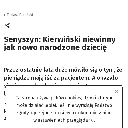
Tomasz Barański
Senyszyn: Kierwiński niewinny
jak nowo narodzone dziecię
Przez ostatnie lata dużo mówiło się o tym, że
pieniądze mają iść za pacjentem. A okazało
się, że poszły, ale nie za pacjentem, ale za
lekarzem. W Polsce może być już nawet 10
Ta strona używa plików cookies, dzięki którym
tys. medyków, którzy zarabiają w
może działać lepiej. Jeśli nie wyrażają Państwo
państwowej służbie zdrowia ponad milion
zgody, uprzejmie prosimy o dokonanie zmian
złotych rocznie.
w ustawieniach przeglądarki.