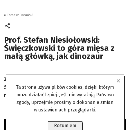
Tomasz Barański
Prof. Stefan Niesiołowski:
Święczkowski to góra mięsa z
małą główką, jak dinozaur
Ziobro pojawił się w USA, choć Trump obiecał
Sikorskiemu, że nie będzie go chronił. „Krzyż
Ta strona używa plików cookies, dzięki którym
na drogę”.
może działać lepiej. Jeśli nie wyrażają Państwo
zgody, uprzejmie prosimy o dokonanie zmian
w ustawieniach przeglądarki.
Rozumiem