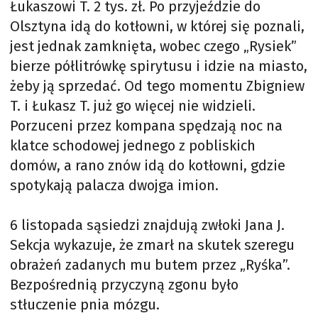
Łukaszowi T. 2 tys. zł. Po przyjeździe do
Olsztyna idą do kotłowni, w której się poznali,
jest jednak zamknięta, wobec czego „Rysiek”
bierze półlitrówkę spirytusu i idzie na miasto,
żeby ją sprzedać. Od tego momentu Zbigniew
T. i Łukasz T. już go więcej nie widzieli.
Porzuceni przez kompana spędzają noc na
klatce schodowej jednego z pobliskich
domów, a rano znów idą do kotłowni, gdzie
spotykają palacza dwojga imion.
6 listopada sąsiedzi znajdują zwłoki Jana J.
Sekcja wykazuje, że zmarł na skutek szeregu
obrażeń zadanych mu butem przez „Ryśka”.
Bezpośrednią przyczyną zgonu było
stłuczenie pnia mózgu.