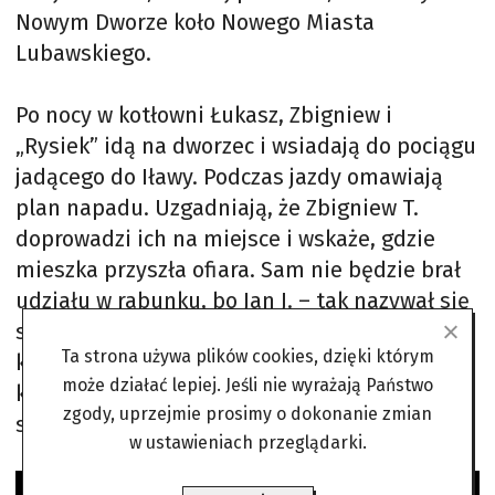
Nowym Dworze koło Nowego Miasta
Lubawskiego.
Po nocy w kotłowni Łukasz, Zbigniew i
„Rysiek” idą na dworzec i wsiadają do pociągu
jadącego do Iławy. Podczas jazdy omawiają
plan napadu. Uzgadniają, że Zbigniew T.
doprowadzi ich na miejsce i wskaże, gdzie
mieszka przyszła ofiara. Sam nie będzie brał
udziału w rabunku, bo Jan J. – tak nazywał się
samotny rolnik – zna go osobiście. Mówi
Ta strona używa plików cookies, dzięki którym
kompanom, że J. może mieć około 200 tys. zł,
może działać lepiej. Jeśli nie wyrażają Państwo
które przechowuje w metalowej kasetce
zgody, uprzejmie prosimy o dokonanie zmian
stojącej na szafie.
w ustawieniach przeglądarki.