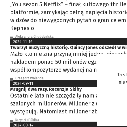
„You sezon 5 Netflix” – finał kultowego thril
platformie, zamykając pełną napięcia historię
widzów do niewygodnych pytań o granice empat
Kepnes o
Aleksandra Chudobińska
2024-11-16
Tworzył muzyczną historię. Quincy Jones odszedł w wi
Mało kto nie zna przynajmniej jednej piosenk
nakładem ponad 50 milionów egzemplarzy. „M
współkompozytorze wydanej na nim piosenki „
Ta s
Grzegorz Walenda
nie
2024-09-11
Mrugnij dwa razy. Recenzja Skiby
Ostatnie lata nie szczędziły nam ani wojen, a
szalonych milionerów. Milioner z wizją opan
występują. Natomiast milioner zboczeniec to j
Krzysztof Skiba
2024-08-14