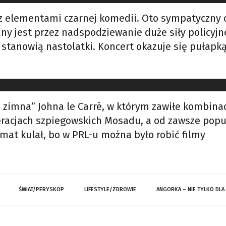
 z elementami czarnej komedii. Oto sympatyczny oj
y jest przez nadspodziewanie duże siły policyjne
stanowią nastolatki. Koncert okazuje się pułapką
 zimna” Johna le Carré, w którym zawiłe kombinac
peracjach szpiegowskich Mosadu, a od zawsze popul
mat kulał, bo w PRL-u można było robić filmy
ŚWIAT/PERYSKOP
LIFESTYLE/ZDROWIE
ANGORKA – NIE TYLKO DLA