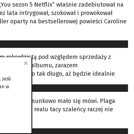
 „You sezon 5 Netflix” właśnie zadebiutował na
zez lata intrygował, szokował i prowokował
ler oparty na bestsellerowej powieści Caroline
owym rekordzistą pod względem sprzedaży z
producencie albumu, zarazem
wszystkiego tak długo, aż będzie idealnie
Jeśli
an w
a, o której stosunkowo mało się mówi. Plaga
 Bondem. W realu tacy szaleńcy raczej nie
a