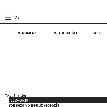
Spis
treści
W NUMERZE
WIADOMOŚCI
SPOŁE
W NUMERZE
WIADOMOŚCI
SPOŁECZEŃSTWO
POLITYKA PRYWATNOŚCI
REGULAMIN
Tag:
thriller
2025-06-29
You sezon 5 Netflix recenzja