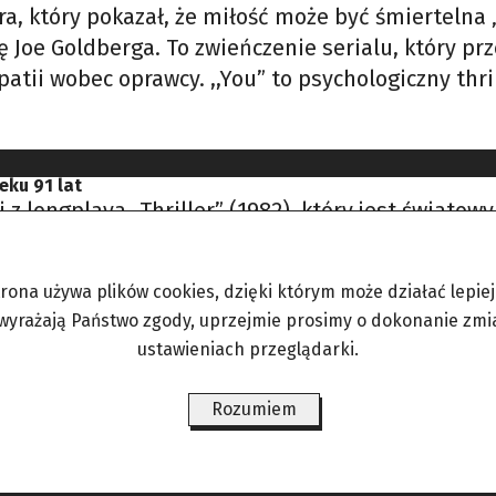
lera, który pokazał, że miłość może być śmiertelna
 Joe Goldberga. To zwieńczenie serialu, który pr
ii wobec oprawcy. ,,You” to psychologiczny thril
eku 91 lat
i z longplaya „Thriller” (1982), który jest świat
a zamiłowanie do perfekcji” – mówił Jackson o 
Pretty Young Thing”. „Zmuszał mnie do robienia 
trona używa plików cookies, dzięki którym może działać lepiej. 
 wyrażają Państwo zgody, uprzejmie prosimy o dokonanie zmi
ustawieniach przeglądarki.
ni wirusów, ani kataklizmów, ale jest jedna plag
owania świata to częsty bohater filmów z Jamesem
Rozumiem
uż jest typ częściej spotykany w przyrodzie. Kilk