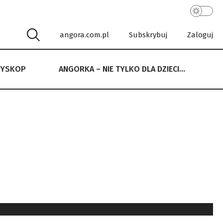
angora.com.pl
Subskrybuj
Zaloguj
RYSKOP
ANGORKA – NIE TYLKO DLA DZIECI…
 NIE TYLKO DLA DZIECI…