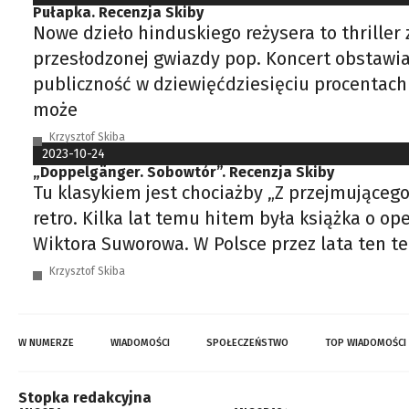
Pułapka. Recenzja Skiby
Nowe dzieło hinduskiego reżysera to thriller
przesłodzonej gwiazdy pop. Koncert obstawian
publiczność w dziewięćdziesięciu procentach 
może
Krzysztof Skiba
2023-10-24
„Doppelgänger. Sobowtór”. Recenzja Skiby
Tu klasykiem jest chociażby „Z przejmującego
retro. Kilka lat temu hitem była książka o o
Wiktora Suworowa. W Polsce przez lata ten te
Krzysztof Skiba
W NUMERZE
WIADOMOŚCI
SPOŁECZEŃSTWO
TOP WIADOMOŚCI
Stopka redakcyjna