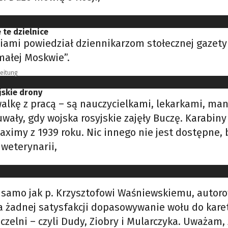
 te dzielnice
i powiedział dziennikarzom stołecznej gazety „B
małej Moskwie”.
Zeitung
jskie drony
lkę z pracą – są nauczycielkami, lekarkami, mani
uwały, gdy wojska rosyjskie zajęły Buczę. Karabi
aximy z 1939 roku. Nic innego nie jest dostępne, 
weterynarii,
 samo jak p. Krzysztofowi Waśniewskiemu, autorow
ia żadnej satysfakcji dopasowywanie wołu do kare
zelni – czyli Dudy, Ziobry i Mularczyka. Uważam, 