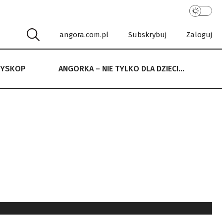
angora.com.pl
Subskrybuj
Zaloguj
RYSKOP
ANGORKA – NIE TYLKO DLA DZIECI…
 NIE TYLKO DLA DZIECI…