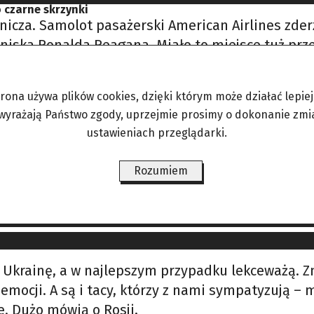
 czarne skrzynki
nicza. Samolot pasażerski American Airlines zde
tniska Ronalda Reagana. Miało to miejsce tuż pr
ykańskie media początkowo informowały, że nurk
trona używa plików cookies, dzięki którym może działać lepiej. 
 wyrażają Państwo zgody, uprzejmie prosimy o dokonanie zmi
ainie
ustawieniach przeglądarki.
na? – To krajobraz wyjęty jakby prosto z okopów pi
ących w okopach pełnych błota walą moździerze i l
Rozumiem
dzaju systemy do wykrywania i zagłuszania dronów
na Ukrainę, a w najlepszym przypadku lekceważą. 
ez emocji. A są i tacy, którzy z nami sympatyzuj
e. Dużo mówią o Rosji,