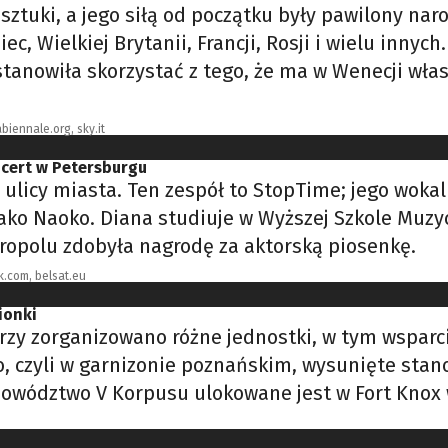
ztuki, a jego siłą od początku były pawilony nar
c, Wielkiej Brytanii, Francji, Rosji i wielu innyc
stanowiła skorzystać z tego, że ma w Wenecji wł
abiennale.org, sky.it
ncert w Petersburgu
 ulicy miasta. Ten zespół to StopTime; jego wokal
jako Naoko. Diana studiuje w Wyższej Szkole Muz
ropolu zdobyła nagrodę za aktorską piosenkę.
.com, belsat.eu
ionki
ierzy zorganizowano różne jednostki, w tym wspar
o, czyli w garnizonie poznańskim, wysunięte st
 dowództwo V Korpusu ulokowane jest w Fort Knox 