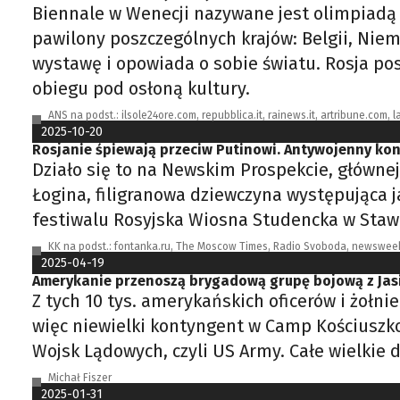
Biennale w Wenecji nazywane jest olimpiadą s
pawilony poszczególnych krajów: Belgii, Niemie
wystawę i opowiada o sobie światu. Rosja po
obiegu pod osłoną kultury.
ANS na podst.: ilsole24ore.com, repubblica.it, rainews.it, artribune.com, l
2025-10-20
Rosjanie śpiewają przeciw Putinowi. Antywojenny ko
Działo się to na Newskim Prospekcie, głównej
Łogina, filigranowa dziewczyna występująca 
festiwalu Rosyjska Wiosna Studencka w Staw
KK na podst.: fontanka.ru, The Moscow Times, Radio Svoboda, newsweek
2025-04-19
Amerykanie przenoszą brygadową grupę bojową z Jas
Z tych 10 tys. amerykańskich oficerów i żołn
więc niewielki kontyngent w Camp Kościuszk
Wojsk Lądowych, czyli US Army. Całe wielkie
Michał Fiszer
2025-01-31