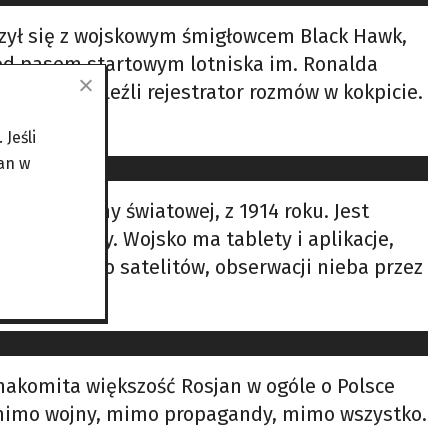
rzył się z wojskowym śmigłowcem Black Hawk,
zed pasem startowym lotniska im. Ronalda
owie znaleźli rejestrator rozmów w kokpicie.
Jeśli
an w
erwszej wojny światowej, z 1914 roku. Jest
atają drony. Wojsko ma tablety i aplikacje,
, dostęp do satelitów, obserwacji nieba przez
Znakomita większość Rosjan w ogóle o Polsce
ą – mimo wojny, mimo propagandy, mimo wszystko.