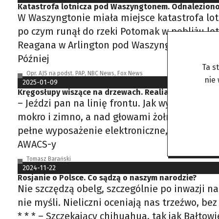
Katastrofa lotnicza pod Waszyngtonem. Odnaleziono
W Waszyngtonie miała miejsce katastrofa lot
po czym runął do rzeki Potomak w pobliżu lo
Reagana w Arlington pod Waszyngtonem. Amer
Później
Ta s
Opr. AJS na podst. PAP, NBC News, Fox News
nie
2025-01-09
Kręgosłupy wiszące na drzewach. Realia wojny na Ukr
– Jeździ pan na linię frontu. Jak wygląda woj
mokro i zimno, a nad głowami żołnierzy siedz
pełne wyposażenie elektroniczne, różnego ro
AWACS-y
Tomasz Barański
2024-11-22
Rosjanie o Polsce. Co sądzą o naszym narodzie?
Nie szczędzą obelg, szczególnie po inwazji 
nie myśli. Nieliczni oceniają nas trzeźwo, b
* * * – Szczekający chihuahua, tak jak Bałtowi