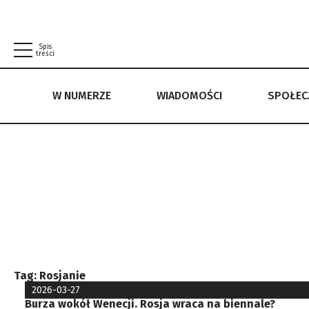
Spis
treści
W NUMERZE
WIADOMOŚCI
SPOŁE
W NUMERZE
WIADOMOŚCI
SPOŁECZEŃSTWO
POLITYKA PRYWATNOŚCI
REGULAMIN
Tag:
Rosjanie
2026-03-27
Burza wokół Wenecji. Rosja wraca na biennale?