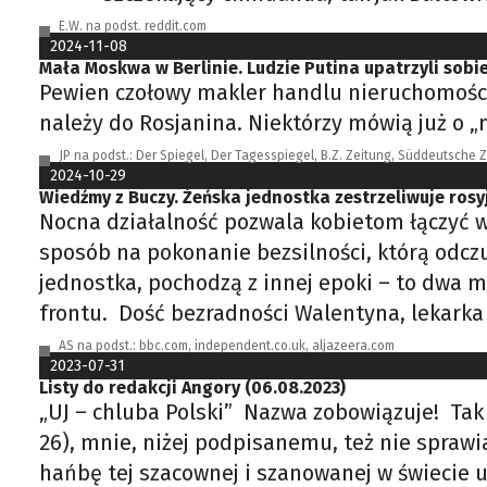
E.W. na podst. reddit.com
2024-11-08
Mała Moskwa w Berlinie. Ludzie Putina upatrzyli sobie
Pewien czołowy makler handlu nieruchomościam
należy do Rosjanina. Niektórzy mówią już o „
JP na podst.: Der Spiegel, Der Tagesspiegel, B.Z. Zeitung, Süddeutsche 
2024-10-29
Wiedźmy z Buczy. Żeńska jednostka zestrzeliwuje rosy
Nocna działalność pozwala kobietom łączyć wa
sposób na pokonanie bezsilności, którą odcz
jednostka, pochodzą z innej epoki – to dwa m
frontu. Dość bezradności Walentyna, lekarka 
AS na podst.: bbc.com, independent.co.uk, aljazeera.com
2023-07-31
Listy do redakcji Angory (06.08.2023)
„UJ – chluba Polski” Nazwa zobowiązuje! Tak
26), mnie, niżej podpisanemu, też nie spraw
hańbę tej szacownej i szanowanej w świecie uc