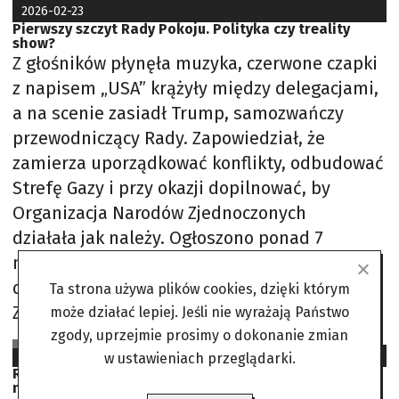
2026-02-23
Pierwszy szczyt Rady Pokoju. Polityka czy treality
show?
Z głośników płynęła muzyka, czerwone czapki
z napisem „USA” krążyły między delegacjami,
a na scenie zasiadł Trump, samozwańczy
przewodniczący Rady. Zapowiedział, że
zamierza uporządkować konflikty, odbudować
Strefę Gazy i przy okazji dopilnować, by
Organizacja Narodów Zjednoczonych
działała jak należy. Ogłoszono ponad 7
miliardów dolarów pomocy od kilku państw i
dodatkowe 10 miliardów od samych Stanów
Ta strona używa plików cookies, dzięki którym
Zjednoczonych,
może działać lepiej. Jeśli nie wyrażają Państwo
zgody, uprzejmie prosimy o dokonanie zmian
EW) Na podst.: Reuters, CNN
2024-05-27
w ustawieniach przeglądarki.
Rozmowa ze „zdrajcą doskonałym” o przygodzie w
niecodziennym reality show