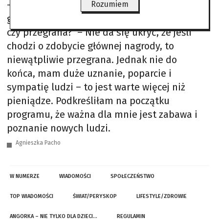
– Dotarłaś do finału, jednak nie dostałaś
Rozumiem
głównej finansowej nagrody. Wielka wygrana
czy przegrana? – Nie da się ukryć, że jeśli
chodzi o zdobycie głównej nagrody, to
niewątpliwie przegrana. Jednak nie do
końca, mam duże uznanie, poparcie i
sympatię ludzi – to jest warte więcej niż
pieniądze. Podkreśliłam na początku
programu, że ważna dla mnie jest zabawa i
poznanie nowych ludzi.
Agnieszka Pacho
W NUMERZE
WIADOMOŚCI
SPOŁECZEŃSTWO
TOP WIADOMOŚCI
ŚWIAT/PERYSKOP
LIFESTYLE/ZDROWIE
ANGORKA – NIE TYLKO DLA DZIECI…
REGULAMIN