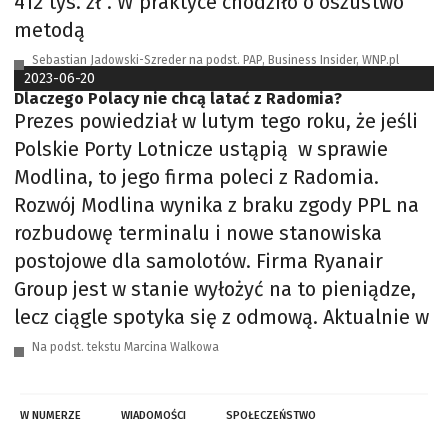
412 tys. zł”. W praktyce chodziło o oszustwo
metodą
Sebastian Jadowski-Szreder na podst. PAP, Business Insider, WNP.pl
2023-06-20
Dlaczego Polacy nie chcą latać z Radomia?
Prezes powiedział w lutym tego roku, że jeśli
Polskie Porty Lotnicze ustąpią w sprawie
Modlina, to jego firma poleci z Radomia.
Rozwój Modlina wynika z braku zgody PPL na
rozbudowę terminalu i nowe stanowiska
postojowe dla samolotów. Firma Ryanair
Group jest w stanie wyłożyć na to pieniądze,
lecz ciągle spotyka się z odmową. Aktualnie w
Na podst. tekstu Marcina Walkowa
W NUMERZE
WIADOMOŚCI
SPOŁECZEŃSTWO