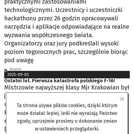
praktycznymi zastosowaniami
technologicznymi. Uczestnicy i uczestniczki
hackathonu przez 26 godzin opracowywali
narzędzia i aplikacje odpowiadające na realne
wyzwania współczesnego świata.
Organizatorzy oraz jury podkreślali wysoki
poziom tegorocznych prac, szczególnie biorąc
pod uwagę
Angora
2025-09-03
Ostatni lot. Pierwsza katastrofa polskiego F-16!
Mistrzowie najwyższej klasy Mjr Krakowian był
jednym z nielicznych Polaków, którzy
ukończyli amerykańską Akademię Sił
Ta strona używa plików cookies, dzięki którym
Powietrznych w Colorado Springs w miejsce
może działać lepiej. Jeśli nie wyrażają Państwo
naszej Wojskowej Akademii Lotniczej w
zgody, uprzejmie prosimy o dokonanie zmian
Dęblinie, choć Maciej Krakowian był
w ustawieniach przeglądarki.