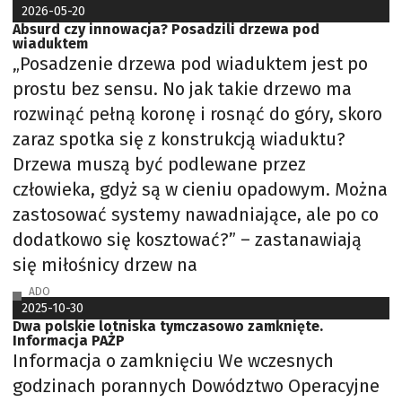
2026-05-20
Absurd czy innowacja? Posadzili drzewa pod
wiaduktem
„Posadzenie drzewa pod wiaduktem jest po
prostu bez sensu. No jak takie drzewo ma
rozwinąć pełną koronę i rosnąć do góry, skoro
zaraz spotka się z konstrukcją wiaduktu?
Drzewa muszą być podlewane przez
człowieka, gdyż są w cieniu opadowym. Można
zastosować systemy nawadniające, ale po co
dodatkowo się kosztować?” – zastanawiają
się miłośnicy drzew na
ADO
2025-10-30
Dwa polskie lotniska tymczasowo zamknięte.
Informacja PAŻP
Informacja o zamknięciu We wczesnych
godzinach porannych Dowództwo Operacyjne