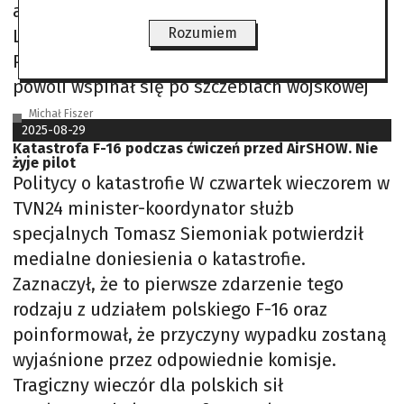
absolwentem dęblińskiego Liceum
Rozumiem
Lotniczego, w którym zdał maturę w 2008 r.
Później wyszkolił się na samolotach F-16 i
powoli wspinał się po szczeblach wojskowej
Michał Fiszer
2025-08-29
Katastrofa F-16 podczas ćwiczeń przed AirSHOW. Nie
żyje pilot
Politycy o katastrofie W czwartek wieczorem w
TVN24 minister-koordynator służb
specjalnych Tomasz Siemoniak potwierdził
medialne doniesienia o katastrofie.
Zaznaczył, że to pierwsze zdarzenie tego
rodzaju z udziałem polskiego F-16 oraz
poinformował, że przyczyny wypadku zostaną
wyjaśnione przez odpowiednie komisje.
Tragiczny wieczór dla polskich sił