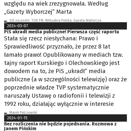
względu na wiek zrezygnowała. Według
„Gazety Wyborczej” Marta
SJS na podst. TOK FM, Wirtualna Polska, Gazeta Wyborcza
2024-03-07
PiS ukradł media publiczne! Pierwsza część raportu
Stała się rzecz niesłychana: Prawo i
Sprawiedliwość przyznało, że przez 8 lat
łamało prawo! Opublikowany w mediach tzw.
tajny raport Kurskiego i Olechowskiego jest
dowodem na to, że PiS „ukradł” media
publiczne (a w szczególności telewizję) oraz że
poprzednie władze TVP systematycznie
naruszały Ustawę o radiofonii i telewizji z
1992 roku, działając wyłącznie w interesie
Marek Palczewski
2024-01-15
Bez rozliczenia nie będzie pojednania. Rozmowa z
Janem Pińskim