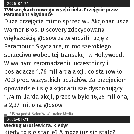
2026-04-24
TVN w rękach nowego właściciela. Przejęcie przez
Paramount Skydance
Duże przejęcie mimo sprzeciwu Akcjonariusze
Warner Bros. Discovery zdecydowaną
większością głosów zatwierdzili fuzję z
Paramount Skydance, mimo szerokiego
sprzeciwu wobec tej transakcji w Hollywood.
W walnym zgromadzeniu uczestniczyli
posiadacze 1,76 miliarda akcji, co stanowiło
70,3 proc. wszystkich udziałów. Za przejęciem
opowiedzieli się akcjonariusze dysponujący
1,74 miliarda akcji, przeciw było 16,26 miliona,
a 2,37 miliona głosów
SJS na podst. Salon24, Wirtualne Media
2026-01-21
Według Mroziewicza. Kiedy?
Kiedy to się stanie? A może już się stało?