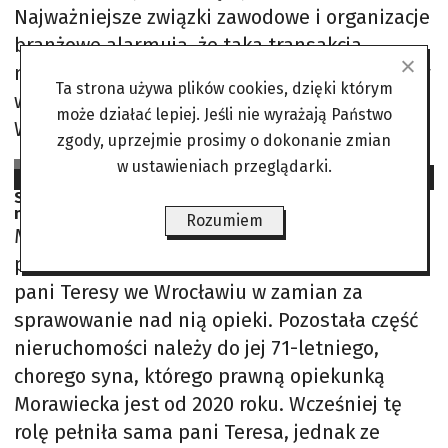
Najważniejsze związki zawodowe i organizacje
branżowe alarmują, że taka transakcja
mogłaby negatywnie odbić się na rynku pracy
Ta strona używa plików cookies, dzięki którym
w Hollywood. Głos w sprawie zabrał także
może działać lepiej. Jeśli nie wyrażają Państwo
Writers Guild
zgody, uprzejmie prosimy o dokonanie zmian
SJS na podst. PAP, Wirtualna Polska, WNP.pl
w ustawieniach przeglądarki.
2025-07-15
Siostra Morawieckiego ma problem. Zarzuca się jej
nielegalne przejęcie mieszkania
Rozumiem
Mieszkanie za opiekę Marta Morawiecka
przejęła 75% własności mieszkania 99-letniej
pani Teresy we Wrocławiu w zamian za
sprawowanie nad nią opieki. Pozostała część
nieruchomości należy do jej 71-letniego,
chorego syna, którego prawną opiekunką
Morawiecka jest od 2020 roku. Wcześniej tę
rolę pełniła sama pani Teresa, jednak ze