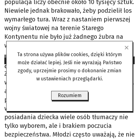
populacja liczy obecnie około 10 tysięcy sztuk.
Niewiele jednak brakowało, żeby podzielił los
wymarłego tura. Wraz z nastaniem pierwszej
wojny światowej na terenie Starego
Kontynentu nie było już żadnego żubra na
wolności. Gatunek
Ta strona używa plików cookies, dzięki którym
Oz na podst. inform. prasowych
2025-05-12
może działać lepiej. Jeśli nie wyrażają Państwo
Coraz mniej naszych rodaków
zgody, uprzejmie prosimy o dokonanie zmian
Z matematycznych wyliczeń wynika, że
w ustawieniach przeglądarki.
współczynnik dzietności powinien wynosić 2,1,
aby utrzymać zastępowanie starszych
Rozumiem
pokoleń nowymi. W naszym kraju
współczynnik ten wynosi 1,11. Brak chęci
posiadania dziecka wiele osób tłumaczy nie
tylko wyborem, ale i brakiem poczucia
bezpieczeństwa. Młodzi często uważają, że nie