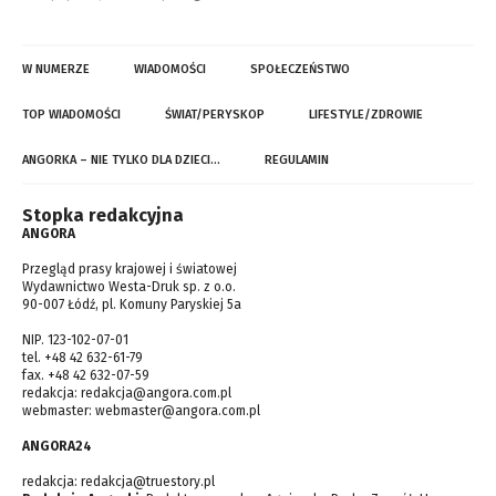
W NUMERZE
WIADOMOŚCI
SPOŁECZEŃSTWO
TOP WIADOMOŚCI
ŚWIAT/PERYSKOP
LIFESTYLE/ZDROWIE
ANGORKA – NIE TYLKO DLA DZIECI…
REGULAMIN
Stopka redakcyjna
ANGORA
Przegląd prasy krajowej i światowej
Wydawnictwo Westa-Druk sp. z o.o.
90-007 Łódź, pl. Komuny Paryskiej 5a
NIP. 123-102-07-01
tel. +48 42 632-61-79
fax. +48 42 632-07-59
redakcja:
redakcja@angora.com.pl
webmaster:
webmaster@angora.com.pl
ANGORA24
redakcja:
redakcja@truestory.pl