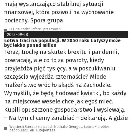
mają wystarczająco stabilnej sytuacji
finansowej, która pozwoli na wychowanie
pociechy. Spora grupa
H.J. na podst. inform. prasowych
2023-09-28
Łotwa traci na populacji. W 2050 roku Łotyszy może
być lekko ponad milion
Teraz, trochę na skutek brexitu i pandemii,
powracają, ale co to za powroty, kiedy
przyjeżdża pięć tysięcy, a w poszukiwaniu
szczęścia wyjeżdża czternaście? Młode
małżeństwo wróciło skądś na Zachodzie.
Wymyślili, że będą hodować kwiatki, bo każdy
na miejscowe wesele chce jakiegoś mieć.
Kupili opuszczone gospodarstwo i wysiewają.
– Na tym chcemy zarabiać – deklarują. A gdzie
Wojciech Barczak na podst. Nathalie Georges, Łotwa – problem
depopulacji, ARTE Reportage