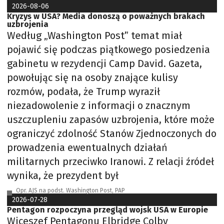
2026-08-06
Kryzys w USA? Media donoszą o poważnych brakach
uzbrojenia
Według „Washington Post” temat miał
pojawić się podczas piątkowego posiedzenia
gabinetu w rezydencji Camp David. Gazeta,
powołując się na osoby znające kulisy
rozmów, podała, że Trump wyraził
niezadowolenie z informacji o znacznym
uszczupleniu zapasów uzbrojenia, które może
ograniczyć zdolność Stanów Zjednoczonych do
prowadzenia ewentualnych działań
militarnych przeciwko Iranowi. Z relacji źródeł
wynika, że prezydent był
Opr. AJS na podst. Washington Post, PAP
2026-07-28
Pentagon rozpoczyna przegląd wojsk USA w Europie
Wiceszef Pentagonu Elbridge Colby