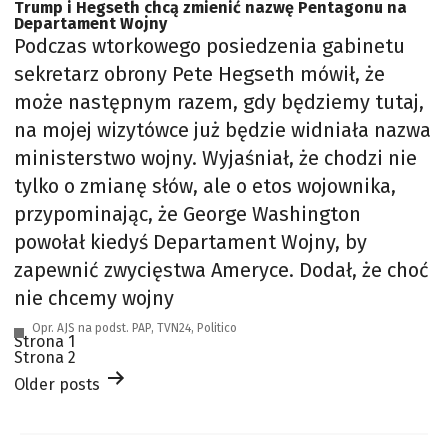
Trump i Hegseth chcą zmienić nazwę Pentagonu na
Departament Wojny
Podczas wtorkowego posiedzenia gabinetu
sekretarz obrony Pete Hegseth mówił, że
może następnym razem, gdy będziemy tutaj,
na mojej wizytówce już będzie widniała nazwa
ministerstwo wojny. Wyjaśniał, że chodzi nie
tylko o zmianę słów, ale o etos wojownika,
przypominając, że George Washington
powołał kiedyś Departament Wojny, by
zapewnić zwycięstwa Ameryce. Dodał, że choć
nie chcemy wojny
Opr. AJS na podst. PAP, TVN24, Politico
Stronicowanie
Strona 1
wpisów
Strona 2
Older
posts