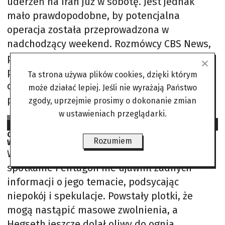
uderzeń na Iran już w sobotę. Jest jednak
mało prawdopodobne, by potencjalna
operacja została przeprowadzona w
nadchodzący weekend. Rozmówcy CBS News,
proszący o anonimowość, przekazali, że
prezydent USA wciąż nie podjął ostatecznej
Ta strona używa plików cookies, dzięki którym
decyzji dotyczącej ewentualnego
może działać lepiej. Jeśli nie wyrażają Państwo
przeprowadzenia ataku. Według źródeł
zgody, uprzejmie prosimy o dokonanie zmian
w ustawieniach przeglądarki.
Opr. AJS na podst. CBS News, Axios
2025-10-06
Generałowie w Quantico. Witamy w Departamencie
Rozumiem
Wojny
W dniach poprzedzających
spotkanie Pentagon nie ujawnił żadnych
informacji o jego temacie, podsycając
niepokój i spekulacje. Powstały plotki, że
mogą nastąpić masowe zwolnienia, a
Hegseth jeszcze dolał oliwy do ognia,