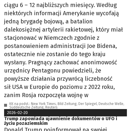
ciągu 6 – 12 najbliższych miesięcy. Według
niektórych informacji Amerykanie wycofają
jedną brygadę bojową, a batalion
dalekosiężnej artylerii rakietowej, który miał
stacjonować w Niemczech zgodnie z
postanowieniem administracji Joe Bidena,
ostatecznie nie zostanie do tego kraju
wysłany. Pragnący zachować anonimowość
urzędnicy Pentagonu powiedzieli, że
powyższe działania przywrócą liczebność
sił USA w Europie do poziomu z 2022 roku,
zanim Rosja rozpoczęła wojnę w
KK na podst.: New York Times, Bild Zeitung, Der Spiegel, Deutsche Welle,
Süddeutsche Zeitung, Reuters
2026-02-20
Trump zapowiada ujawnienie dokumentów o UFO i
życiu pozaziemskim
Donald Trump poinformował na swojej