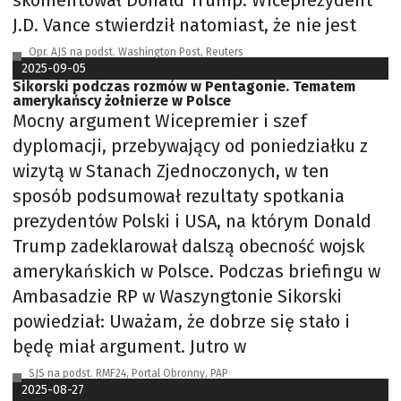
skomentował Donald Trump. Wiceprezydent
J.D. Vance stwierdził natomiast, że nie jest
Opr. AJS na podst. Washington Post, Reuters
2025-09-05
Sikorski podczas rozmów w Pentagonie. Tematem
amerykańscy żołnierze w Polsce
Mocny argument Wicepremier i szef
dyplomacji, przebywający od poniedziałku z
wizytą w Stanach Zjednoczonych, w ten
sposób podsumował rezultaty spotkania
prezydentów Polski i USA, na którym Donald
Trump zadeklarował dalszą obecność wojsk
amerykańskich w Polsce. Podczas briefingu w
Ambasadzie RP w Waszyngtonie Sikorski
powiedział: Uważam, że dobrze się stało i
będę miał argument. Jutro w
SJS na podst. RMF24, Portal Obronny, PAP
2025-08-27