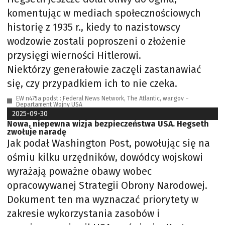
komentując w mediach społecznościowych
historię z 1935 r., kiedy to nazistowscy
wodzowie zostali poproszeni o złożenie
przysięgi wierności Hitlerowi.
Niektórzy generałowie zaczęli zastanawiać
się, czy przypadkiem ich to nie czeka.
EW n475a podst.: Federal News Network, The Atlantic, war.gov –
Departament Wojny USA
2025-09-30
Nowa, niepewna wizja bezpieczeństwa USA. Hegseth
zwołuje naradę
Jak podał Washington Post, powołując się na
ośmiu kilku urzędników, dowódcy wojskowi
wyrażają poważne obawy wobec
opracowywanej Strategii Obrony Narodowej.
Dokument ten ma wyznaczać priorytety w
zakresie wykorzystania zasobów i