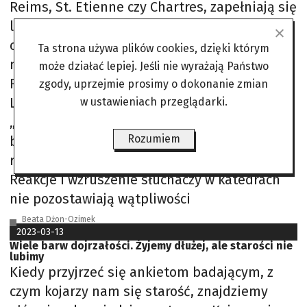
Reims, St. Etienne czy Chartres, zapełniają się
ludźmi. Zamieniają się w świątynie sztuki,
cudowne sale koncertowe do celebrowania
Ta strona używa plików cookies, dzięki którym
muzyki i talentów wybitnego śpiewaka
może działać lepiej. Jeśli nie wyrażają Państwo
Roberta Alagny, gitarzysty Jeana-Félixa
zgody, uprzejmie prosimy o dokonanie zmian
Lalanne’a i pianisty Marka Ruszczyńskiego. W
w ustawieniach przeglądarki.
„boskich” wnętrzach prezentują wspólną,
Rozumiem
bardzo osobistą płytę, wydaną 3 maja tego
roku, a nagraną we Francji: Seigneur (Pan).
Reakcje i wzruszenie słuchaczy w katedrach
nie pozostawiają wątpliwości
Beata Dżon-Ozimek
2023-03-13
Wiele barw dojrzałości. Żyjemy dłużej, ale starości nie
lubimy
Kiedy przyjrzeć się ankietom badającym, z
czym kojarzy nam się starość, znajdziemy