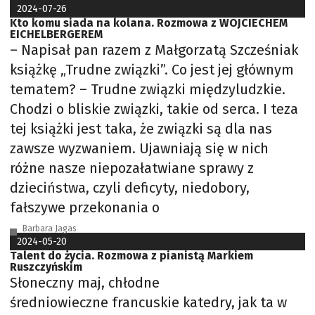
2024-07-26
Kto komu siada na kolana. Rozmowa z WOJCIECHEM
EICHELBERGEREM
– Napisał pan razem z Małgorzatą Szcześniak
książkę „Trudne związki”. Co jest jej głównym
tematem? – Trudne związki międzyludzkie.
Chodzi o bliskie związki, takie od serca. I teza
tej książki jest taka, że związki są dla nas
zawsze wyzwaniem. Ujawniają się w nich
różne nasze niepozałatwiane sprawy z
dzieciństwa, czyli deficyty, niedobory,
fałszywe przekonania o
Barbara Jagas
2024-05-20
Talent do życia. Rozmowa z pianistą Markiem
Ruszczyńskim
Słoneczny maj, chłodne
średniowieczne francuskie katedry, jak ta w