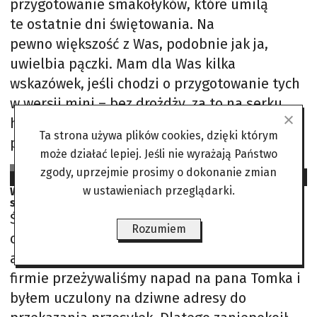
przygotowanie smakołyków, które umilą
te ostatnie dni świętowania. Na
pewno większość z Was, podobnie jak ja,
uwielbia pączki. Mam dla Was kilka
wskazówek, jeśli chodzi o przygotowanie tych
w wersji mini – bez drożdży, za to na serku
homogenizowanym. Po pierwsze, ciasto na
Ta strona używa plików cookies, dzięki którym
pączki – samo w sobie – nie jest
może działać lepiej. Jeśli nie wyrażają Państwo
Ewa Wachowicz
zgody, uprzejmie prosimy o dokonanie zmian
2024-12-23
w ustawieniach przeglądarki.
Wyglądał jak uczeń wracający ze szkoły. Dalszy ciąg
sprawy napadu na kurierów
Świadek Dariusz G. to kurier, którego
Rozumiem
oskarżony też próbował zaatakować i okraść,
ale powstrzymali go policjanci. – Wszyscy w
firmie przeżywaliśmy napad na pana Tomka i
byłem uczulony na dziwne adresy do