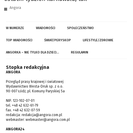
Angora
W NUMERZE
WIADOMOŚCI
SPOŁECZEŃSTWO
TOP WIADOMOŚCI
ŚWIAT/PERYSKOP
LIFESTYLE/ZDROWIE
ANGORKA – NIE TYLKO DLA DZIECI…
REGULAMIN
Stopka redakcyjna
ANGORA
Przegląd prasy krajowej i światowej
Wydawnictwo Westa-Druk sp. z o.o.
90-007 Łódź, pl. Komuny Paryskiej 5a
NIP. 123-102-07-01
tel. +48 42 632-61-79
fax. +48 42 632-07-59
redakcja:
redakcja@angora.com.pl
webmaster:
webmaster@angora.com.pl
ANGORA24