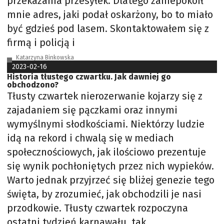
przekazania przesyłek. Dlatego zaniepokoił
mnie adres, jaki podał oskarżony, bo to miało
być gdzieś pod lasem. Skontaktowałem się z
firmą i policją i
Katarzyna Binkowska
2023-02-16
Historia tłustego czwartku. Jak dawniej go
obchodzono?
Tłusty czwartek nierozerwanie kojarzy się z
zajadaniem się pączkami oraz innymi
wymyślnymi słodkościami. Niektórzy ludzie
idą na rekord i chwalą się w mediach
społecznościowych, jak ilościowo prezentuje
się wynik pochłoniętych przez nich wypieków.
Warto jednak przyjrzeć się bliżej genezie tego
święta, by zrozumieć, jak obchodzili je nasi
przodkowie. Tłusty czwartek rozpoczyna
ostatni tydzień karnawału, tak