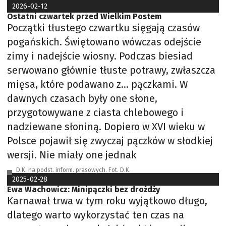
2026-02-12
Ostatni czwartek przed Wielkim Postem
Początki tłustego czwartku sięgają czasów
pogańskich. Świętowano wówczas odejście
zimy i nadejście wiosny. Podczas biesiad
serwowano głównie tłuste potrawy, zwłaszcza
mięsa, które podawano z… pączkami. W
dawnych czasach były one słone,
przygotowywane z ciasta chlebowego i
nadziewane słoniną. Dopiero w XVI wieku w
Polsce pojawił się zwyczaj pączków w słodkiej
wersji. Nie miały one jednak
D.K. na podst. inform. prasowych. Fot. D.K.
2025-02-28
Ewa Wachowicz: Minipączki bez drożdży
Karnawał trwa w tym roku wyjątkowo długo,
dlatego warto wykorzystać ten czas na