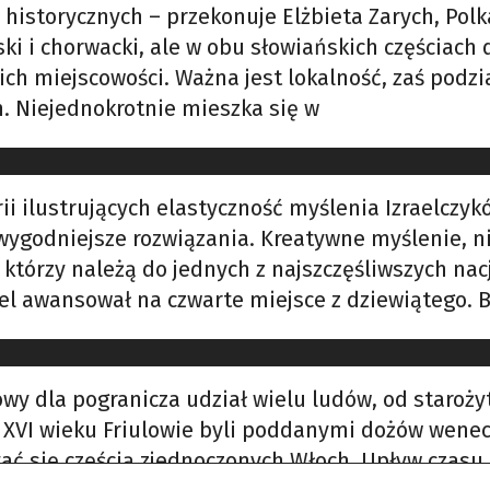
 historycznych – przekonuje Elżbieta Zarych, Polk
ki i chorwacki, ale w obu słowiańskich częściach 
ich miejscowości. Ważna jest lokalność, zaś podzi
h. Niejednokrotnie mieszka się w
 ilustrujących elastyczność myślenia Izraelczykó
jwygodniejsze rozwiązania. Kreatywne myślenie, n
którzy należą do jednych z najszczęśliwszych nac
ael awansował na czwarte miejsce z dziewiątego.
y dla pogranicza udział wielu ludów, od staroży
VI wieku Friulowie byli poddanymi dożów wenecki
 się częścią zjednoczonych Włoch. Upływ czasu 