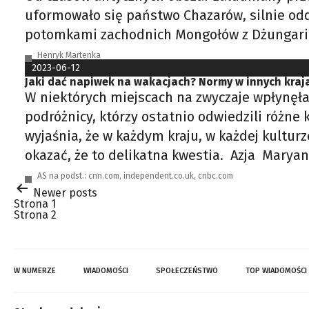
uformowało się państwo Chazarów, silnie oddz
potomkami zachodnich Mongołów z Dżungarii, 
Henryk Martenka
2023-06-12
Jaki dać napiwek na wakacjach? Normy w innych kraj
W niektórych miejscach na zwyczaje wpłynęła
podróżnicy, którzy ostatnio odwiedzili różne 
wyjaśnia, że w każdym kraju, w każdej kultur
okazać, że to delikatna kwestia. Azja Marya
AS na podst.: cnn.com, independent.co.uk, cnbc.com
Stronicowanie
Newer
posts
wpisów
Strona 1
Strona 2
W NUMERZE
WIADOMOŚCI
SPOŁECZEŃSTWO
TOP WIADOMOŚCI