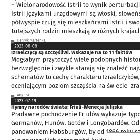
– Wielonarodowość Istrii to wynik perturbacji
Istrii językami urzędowymi są włoski, słoweńs
półwyspie czują się mieszkańcami Istrii i swo
tutejszych rodzin mieszkają w różnych krajac
Henryk Martenka
2023-08-08
Izraelczycy są szczęśliwi. Wskazuje na to 11 faktów
Mogłabym przytoczyć wiele podobnych historii
bezwzględnie i zwykle starają się znaleźć na
schematów to cechy charakteru Izraelczyków, 
oceniającym poziom szczęścia na świecie Izr
Angora
2023-07-19
Hymny narodów świata: Friuli-Wenecja Julijska
Pradawne pochodzenie Friulów wykazuje typow
Germanów, Hunów, Gotów i Longobardów. Od X
panowaniem Habsburgów, by od 1866 roku stać