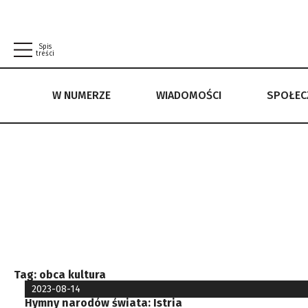
Spis
treści
W NUMERZE
WIADOMOŚCI
SPOŁE
W NUMERZE
WIADOMOŚCI
SPOŁECZEŃSTWO
POLITYKA PRYWATNOŚCI
REGULAMIN
Tag:
obca kultura
2023-08-14
Hymny narodów świata: Istria