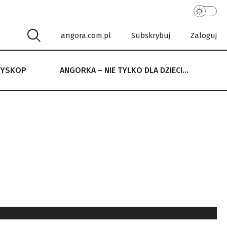
angora.com.pl
Subskrybuj
Zaloguj
RYSKOP
ANGORKA – NIE TYLKO DLA DZIECI…
 NIE TYLKO DLA DZIECI…