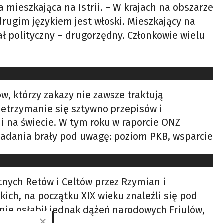
a mieszkająca na Istrii. – W krajach na obszarze
drugim językiem jest włoski. Mieszkający na
ał polityczny – drugorzędny. Członkowie wielu
w, którzy zakazy nie zawsze traktują
ietrzymanie się sztywno przepisów i
ji na świecie. W tym roku w raporcie ONZ
 Badania brały pod uwagę: poziom PKB, wsparcie
tnych Retów i Celtów przez Rzymian i
ch, na początku XIX wieku znaleźli się pod
nie osłabił jednak dążeń narodowych Friulów,