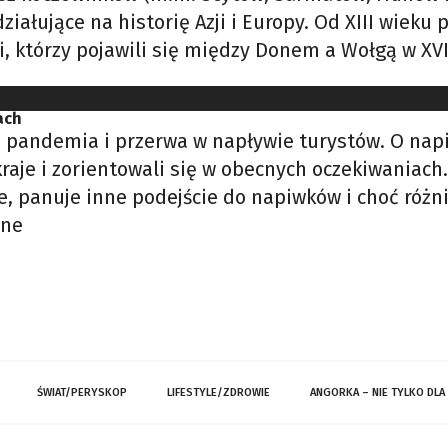
iałujące na historię Azji i Europy. Od XIII wieku
którzy pojawili się między Donem a Wołgą w XVII
ach
 pandemia i przerwa w napływie turystów. O napi
kraje i zorientowali się w obecnych oczekiwaniach
ze, panuje inne podejście do napiwków i choć różn
nne
ŚWIAT/PERYSKOP
LIFESTYLE/ZDROWIE
ANGORKA – NIE TYLKO DLA