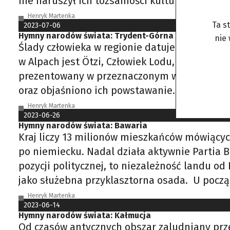
nie naruszył ich tożsamości kulturowej ani et
Henryk Martenka
Ta s
2023-07-06
Hymny narodów świata: Trydent-Górna Adyga
nie
Ślady człowieka w regionie datuje się na okr
w Alpach jest Ötzi, Człowiek Lodu, pochodząc
prezentowany w przeznaczonym wyłącznie dl
oraz objaśniono ich powstawanie. Dużo późnie
Henryk Martenka
2023-06-26
Hymny narodów świata: Bawaria
Kraj liczy 13 milionów mieszkańców mówiących
po niemiecku. Nadal działa aktywnie Partia B
pozycji politycznej, to niezależność landu od
jako służebna przyklasztorna osada. U pocz
Henryk Martenka
2023-06-14
Hymny narodów świata: Kałmucja
Od czasów antycznych obszar zaludniany prz