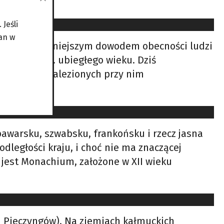
Jeśli
an w
), ale najsłynniejszym dowodem obecności ludzi
 w latach 90. ubiegłego wieku. Dziś
tefaktów znalezionych przy nim
bawarsku, szwabsku, frankońsku i rzecz jasna
dległości kraju, i choć nie ma znaczącej
u jest Monachium, założone w XII wieku
i Pieczyngów). Na ziemiach kałmuckich