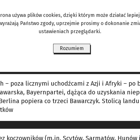
nicznej. Nie myślą o
trona używa plików cookies, dzięki którym może działać lepiej. 
 wyrażają Państwo zgody, uprzejmie prosimy o dokonanie zmi
es po ostatnim zlodowaceniu (12 tysięcy lat temu
ustawieniach przeglądarki.
y sprzed 5300 lat i znaleziony w północnym Tyrolu
a niego muzeum, w którym zgromadzono wiele ar
Rozumiem
j, bo w VI wieku
 – poza licznymi uchodźcami z Azji i Afryki – po 
awarska, Bayernpartei, dążąca do uzyskania niepo
 Berlina popiera co trzeci Bawarczyk. Stolicą land
ątków
ez koczowników (m.in. Scytów, Sarmatów, Hunów 