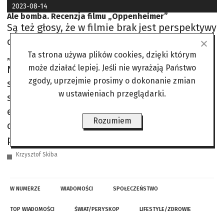
2023-08-14
Ale bomba. Recenzja filmu „Oppenheimer”
Są też głosy, że w filmie brak jest perspektywy
ofiar bomby atomowej, czyli Japończyków.
„Oppenheimer”, najnowszy film Christophera
Ta strona używa plików cookies, dzięki którym
może działać lepiej. Jeśli nie wyrażają Państwo
Nolana, to wydarzenie, na które każdy musi
zgody, uprzejmie prosimy o dokonanie zmian
się wybrać i mieć o nim zdanie. Napisano już
w ustawieniach przeglądarki.
setki recenzji, a każda jest inna, począwszy od
egzaltowanych i ultraentuzjastycznych, po
Rozumiem
opinię, że jest to przykład monstrualnie
przegadanej historii.
Krzysztof Skiba
W NUMERZE
WIADOMOŚCI
SPOŁECZEŃSTWO
TOP WIADOMOŚCI
ŚWIAT/PERYSKOP
LIFESTYLE/ZDROWIE