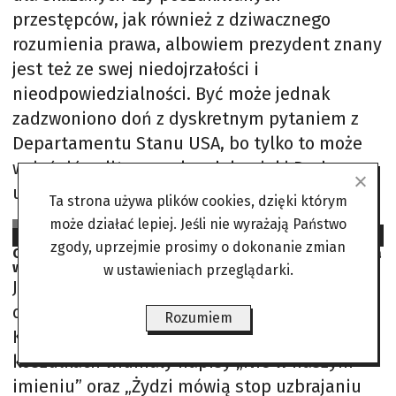
przestępców, jak również z dziwacznego
rozumienia prawa, albowiem prezydent znany
jest też ze swej niedojrzałości i
nieodpowiedzialności. Być może jednak
zadzwoniono doń z dyskretnym pytaniem z
Departamentu Stanu USA, bo tylko to może
wyjaśnić polityczny skandal, w jaki Duda
uwikłał polską politykę. Benjamin Netanjahu
Ta strona używa plików cookies, dzięki którym
Henryk Martenka
może działać lepiej. Jeśli nie wyrażają Państwo
2024-08-01
zgody, uprzejmie prosimy o dokonanie zmian
Oklaski w Kongresie, gniew na ulicach. Premier Izraela
w USA
w ustawieniach przeglądarki.
Już 23 lipca członkowie grupy „Żydowski Głos
dla Pokoju” weszli do jednego z budynków
Rozumiem
Kapitolu i usiedli na podłodze. Na ich
koszulkach widniały napisy „Nie w naszym
imieniu” oraz „Żydzi mówią stop uzbrajaniu