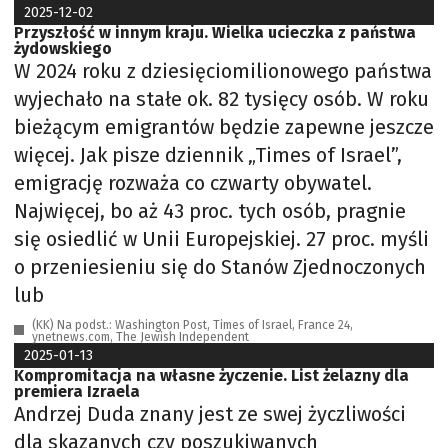
2025-12-02
Przyszłość w innym kraju. Wielka ucieczka z państwa
żydowskiego
W 2024 roku z dziesięciomilionowego państwa
wyjechało na stałe ok. 82 tysięcy osób. W roku
bieżącym emigrantów będzie zapewne jeszcze
więcej. Jak pisze dziennik „Times of Israel”,
emigrację rozważa co czwarty obywatel.
Najwięcej, bo aż 43 proc. tych osób, pragnie
się osiedlić w Unii Europejskiej. 27 proc. myśli
o przeniesieniu się do Stanów Zjednoczonych
lub
(KK) Na podst.: Washington Post, Times of Israel, France 24,
ynetnews.com, The Jewish Independent
2025-01-13
Kompromitacja na własne życzenie. List żelazny dla
premiera Izraela
Andrzej Duda znany jest ze swej życzliwości
dla skazanych czy poszukiwanych