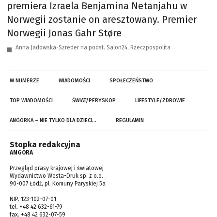
premiera Izraela Benjamina Netanjahu w
Norwegii zostanie on aresztowany. Premier
Norwegii Jonas Gahr Støre
Anna Jadowska-Szreder na podst. Salon24, Rzeczpospolita
W NUMERZE
WIADOMOŚCI
SPOŁECZEŃSTWO
TOP WIADOMOŚCI
ŚWIAT/PERYSKOP
LIFESTYLE/ZDROWIE
ANGORKA – NIE TYLKO DLA DZIECI…
REGULAMIN
Stopka redakcyjna
ANGORA
Przegląd prasy krajowej i światowej
Wydawnictwo Westa-Druk sp. z o.o.
90-007 Łódź, pl. Komuny Paryskiej 5a
NIP. 123-102-07-01
tel. +48 42 632-61-79
fax. +48 42 632-07-59