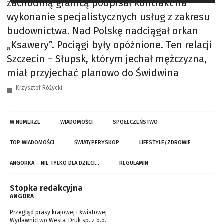
zachodnią granicą podpisał kontrakt na
wykonanie specjalistycznych usług z zakresu
budownictwa. Nad Polskę nadciągał orkan
„Ksawery”. Pociągi były opóźnione. Ten relacji
Szczecin – Słupsk, którym jechał mężczyzna,
miał przyjechać planowo do Świdwina
Krzysztof Różycki
W NUMERZE
WIADOMOŚCI
SPOŁECZEŃSTWO
TOP WIADOMOŚCI
ŚWIAT/PERYSKOP
LIFESTYLE/ZDROWIE
ANGORKA – NIE TYLKO DLA DZIECI…
REGULAMIN
Stopka redakcyjna
ANGORA
Przegląd prasy krajowej i światowej
Wydawnictwo Westa-Druk sp. z o.o.