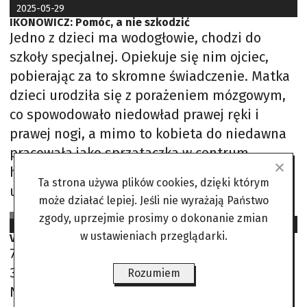
2025-05-29
IKONOWICZ: Pomóc, a nie szkodzić
Jedno z dzieci ma wodogłowie, chodzi do
szkoły specjalnej. Opiekuje się nim ojciec,
pobierając za to skromne świadczenie. Matka
dzieci urodziła się z porażeniem mózgowym,
co spowodowało niedowład prawej ręki i
prawej nogi, a mimo to kobieta do niedawna
pracowała jako sprzątaczka w centrum
handlowym. Dziadek, chcąc pomóc rodzinie,
Ta strona używa plików cookies, dzięki którym
udał się na Wiatraczną, do Ośrodka
może działać lepiej. Jeśli nie wyrażają Państwo
Piotr Ikonowicz
zgody, uprzejmie prosimy o dokonanie zmian
2025-05-07
w ustawieniach przeglądarki.
Volkswagen, nie mercedes. „Dał sobie radę w życiu”
7 grudnia 2013 r. pan Marcin, mający wówczas
31 lat, wracał z podróży służbowej z Niemiec.
Rozumiem
Niedawno założył firmę budowlaną i za naszą