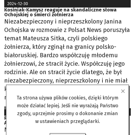
2024-12-30
Kosiniak-Kamysz reaguje na skandaliczne słowa
Ochojskiej o śmierci żołnierza
Niezabezpieczony i nieprzeszkolony Janina
Ochojska w rozmowie z Polsat News poruszyła
temat Mateusza Sitka, czyli polskiego
żołnierza, który zginął na granicy polsko-
białoruskiej. Bardzo współczuję młodemu
żołnierzowi, że stracił życie. Współczuję jego
rodzinie. Ale on stracił życie dlatego, że był
niezabezpieczony, nieprzeszkolony i nie miał
kamizelki kuloodpornej. Nie ma hord
napierających na nasze granice – stwierdziła
Ta strona używa plików cookies, dzięki którym
może działać lepiej. Jeśli nie wyrażają Państwo
SJS na podst. Onet, DoRzeczy, OKO.Press
2024-05-20
zgody, uprzejmie prosimy o dokonanie zmian
Relokacja imigrantów. Rozmowy z Janiną Ochojską i
w ustawieniach przeglądarki.
Andrzejem Zapałowskim
Nie bójmy się migrantów Rozmowa z JANINĄ