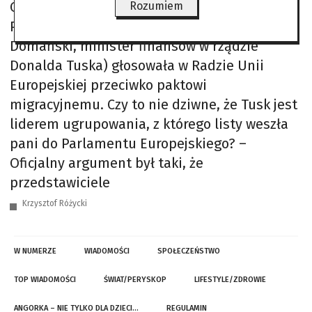
OCHOJSKĄ, europarlamentarzystką, prezesem
Rozumiem
Polskiej Akcji Humanitarnej – Polska (Andrzej
Domański, minister finansów w rządzie
Donalda Tuska) głosowała w Radzie Unii
Europejskiej przeciwko paktowi
migracyjnemu. Czy to nie dziwne, że Tusk jest
liderem ugrupowania, z którego listy weszła
pani do Parlamentu Europejskiego? –
Oficjalny argument był taki, że
przedstawiciele
Krzysztof Różycki
W NUMERZE
WIADOMOŚCI
SPOŁECZEŃSTWO
TOP WIADOMOŚCI
ŚWIAT/PERYSKOP
LIFESTYLE/ZDROWIE
ANGORKA – NIE TYLKO DLA DZIECI…
REGULAMIN