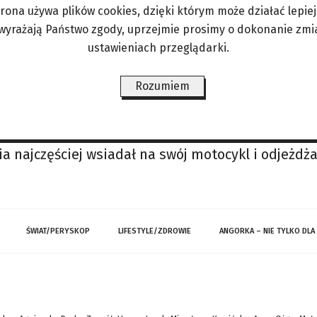
tylko dobrze odegrana rola: jedni kupują złudzeni
trona używa plików cookies, dzięki którym może działać lepiej. 
ez pudru. Sześćdziesięcioletnie Europejki space
 wyrażają Państwo zgody, uprzejmie prosimy o dokonanie zmi
ustawieniach przeglądarki.
ami, masują plecy, opowiadają historie o miłości
 pieniądze, albo głód całej rodziny”
Rozumiem
na nie jednak pułapki
go Finka, mieszkająca w sąsiednim pokoju bungal
y intymnych chwil odbywających się za ścianą. Te 
a najczęściej wsiadał na swój motocykl i odjeżd
ŚWIAT/PERYSKOP
LIFESTYLE/ZDROWIE
ANGORKA – NIE TYLKO DLA