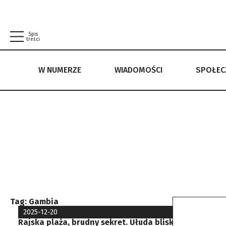
Spis
treści
W NUMERZE
WIADOMOŚCI
SPOŁE
W NUMERZE
WIADOMOŚCI
SPOŁECZEŃSTWO
POLITYKA PRYWATNOŚCI
REGULAMIN
Tag:
Gambia
2025-12-20
Rajska plaża, brudny sekret. Ułuda bliskości za pieni