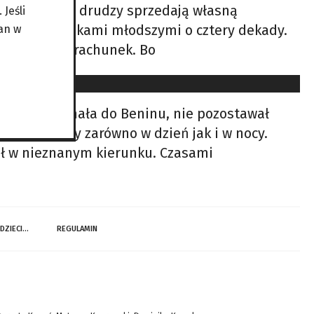
e bliskości, a drudzy sprzedają własną
Jeśli
rują z chłopakami młodszymi o cztery dekady.
an w
… A potem – rachunek. Bo
owa, przyjechała do Beninu, nie pozostawał
sesje trwały zarówno w dzień jak i w nocy.
żał w nieznanym kierunku. Czasami
 DZIECI…
REGULAMIN