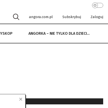
angora.com.pl
Subskrybuj
Zaloguj
RYSKOP
ANGORKA – NIE TYLKO DLA DZIECI…
 NIE TYLKO DLA DZIECI…