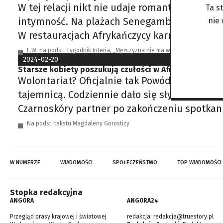
W tej relacji nikt nie udaje romantyzmu – to 
Ta s
intymność. Na plażach Senegambii widać to b
nie
W restauracjach Afrykańczycy karmią je owoc
E.W. na podst. Tygodnik Interia, „Mężczyzna nie ma wyboru. Albo seks za
2024-02-20
Starsze kobiety poszukują czułości w Afryce. Czyhają 
Wolontariat? Oficjalnie tak Powód, dla które
tajemnicą. Codziennie dało się słyszeć odgłos
Czarnoskóry partner po zakończeniu spotkani
Na podst. tekstu Magdaleny Gorostizy
W NUMERZE
WIADOMOŚCI
SPOŁECZEŃSTWO
TOP WIADOMOŚCI
Stopka redakcyjna
ANGORA
ANGORA24
Przegląd prasy krajowej i światowej
redakcja:
redakcja@truestory.pl