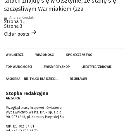
latach znajdę się w Olsztynie, że stanę się
szczęśliwym Warmiakiem (zza
Andrzej Cieślak
Stronicowanie
Strona 1
…
wpisów
Strona 3
Older
posts
W NUMERZE
WIADOMOŚCI
SPOŁECZEŃSTWO
TOP WIADOMOŚCI
ŚWIAT/PERYSKOP
LIFESTYLE/ZDROWIE
ANGORKA – NIE TYLKO DLA DZIECI…
REGULAMIN
Stopka redakcyjna
ANGORA
Przegląd prasy krajowej i światowej
Wydawnictwo Westa-Druk sp. z o.o.
90-007 Łódź, pl. Komuny Paryskiej 5a
NIP. 123-102-07-01