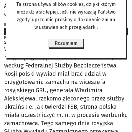
Ta strona używa plików cookies, dzięki którym
Ale 4 lutego okazał się „czarną środą”. Tego
może działać lepiej. Jeśli nie wyrażają Państwo
dnia rano dziennikarzom
zgody, uprzejmie prosimy o dokonanie zmian
JP na podst.: New York Times, Washington Post, CNN, Associated Press,
Wall Street Journal, The Atlantic, The Guardian
w ustawieniach przeglądarki.
2026-02-10
Reuters przekazuje rosyjską dezinformację. Gen.
Stróżyk: to niepokojące
Rozumiem
W poniedziałek Reuters, powołując się na
rosyjską agencję Interfax, poinformował, że
według Federalnej Służby Bezpieczeństwa
Rosji polski wywiad miał brać udział w
przygotowaniu zamachu na wiceszefa
rosyjskiego GRU, generała Władimira
Aleksiejewa, rzekomo zleconego przez służby
ukraińskie. Jak twierdzi FSB, strona polska
miała uczestniczyć m.in. w procesie werbunku
zamachowca. Tego samego dnia rosyjska
Służba Wywiadu Zagranicznego przekazała