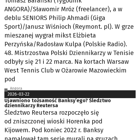
Tomasz Barański (Tygodnik
ANGORA)/Sławomir Mróz (freelancer), a w
deblu SENIORS Philip Ahmadi (Giga
Sport)/Janusz Wiśnioch (Reymont. pl). W grze
mieszanej wygrał mikst Elżbieta
Perzyńska/Radosław Kulpa (Polskie Radio).
48. Mistrzostwa Polski Dziennikarzy w Tenisie
odbyły się 21 i 22 marca. Na kortach Warsaw
West Tennis Club w Ożarowie Mazowieckim
pod
Angora
2026-03-22
Ujawniono tożsamość Banksy’ego? Śledztwo
dziennikarzy Reutersa
Śledztwo Reutersa rozpoczęło się
od zniszczonej wioski Horenka pod
Kijowem. Pod koniec 2022 r. Banksy
namalował tam serię murali na gruzach