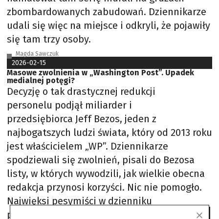
zbombardowanych zabudowań. Dziennikarze
udali się więc na miejsce i odkryli, że pojawiły
się tam trzy osoby.
Magda Sawczuk
2026-02-15
Masowe zwolnienia w „Washington Post”. Upadek
medialnej potęgi?
Decyzję o tak drastycznej redukcji
personelu podjął miliarder i
przedsiębiorca Jeff Bezos, jeden z
najbogatszych ludzi świata, który od 2013 roku
jest właścicielem „WP”. Dziennikarze
spodziewali się zwolnień, pisali do Bezosa
listy, w których wywodzili, jak wielkie obecna
redakcja przynosi korzyści. Nic nie pomogło.
Najwięksi pesymiści w dzienniku
przewidywali, że pracę utraci około 100 osób.