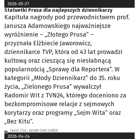
2026-05-27
Statuetki Prusa dla najlepszych dziennikarzy
Kapituła nagrody pod przewodnictwem prof.
Janusza Adamowskiego najważniejsze
wyróżnienie – „Złotego Prusa” –
przyznała Elżbiecie Jaworowicz,
dziennikarce TVP, która od 43 lat prowadzi
kultową oraz cieszącą się niesłabnącą
popularnością „Sprawę dla Reportera”. W
kategorii „Młody Dziennikarz” do 35. roku
życia, „Zielonego Prusa” wywalczył
Radomir Wit z TVN24, którego doceniono za
bezkompromisowe relacje z sejmowych
korytarzy oraz programy „Sejm Wita” oraz
„Bez Kitu”.
Tekst i fot.: ADAM OWCZAREK
2026-04-24