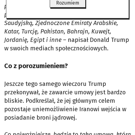
Rozumiem
przez wszystkie zaangażowane strony, w tym
przez Stany Zjednoczone, Izrael, Arabię
Saudyjską, Zjednoczone Emiraty Arabskie,
Katar, Turcję, Pakistan, Bahrajn, Kuwejt,
Jordanię, Egipt i inne
– napisał Donald Trump
w swoich mediach społecznościowych.
Co z porozumieniem?
Jeszcze tego samego wieczoru Trump
przekonywał, że zawarcie umowy jest bardzo
bliskie. Podkreślał, że jej głównym celem
pozostaje uniemożliwienie Iranowi wejścia w
posiadanie broni jądrowej.
Co najważniejsze, będzie to taka umowa, która