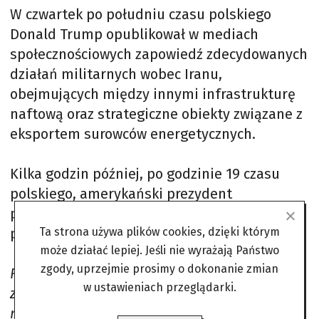
W czwartek po południu czasu polskiego
Donald Trump opublikował w mediach
społecznościowych zapowiedź zdecydowanych
działań militarnych wobec Iranu,
obejmujących między innymi infrastrukturę
naftową oraz strategiczne obiekty związane z
eksportem surowców energetycznych.
Kilka godzin później, po godzinie 19 czasu
polskiego, amerykański prezydent
poinformował jednak o rezygnacji z
Ta strona używa plików cookies, dzięki którym
planowanych działań.
może działać lepiej. Jeśli nie wyrażają Państwo
zgody, uprzejmie prosimy o dokonanie zmian
Rozmowy oraz końcowe punkty zostały,
w ustawieniach przeglądarki.
zarówno co do koncepcji, jak i w
najdrobniejszych szczegółach, zatwierdzone