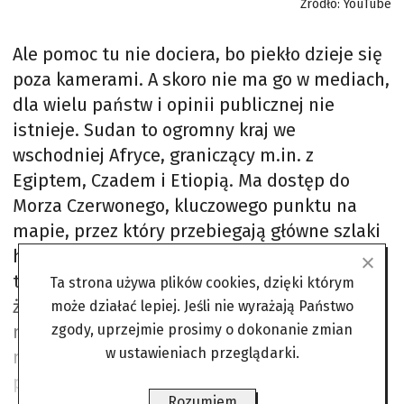
Źródło: YouTube
Ale pomoc tu nie dociera, bo piekło dzieje się
poza kamerami. A skoro nie ma go w mediach,
dla wielu państw i opinii publicznej nie
istnieje. Sudan to ogromny kraj we
wschodniej Afryce, graniczący m.in. z
Egiptem, Czadem i Etiopią. Ma dostęp do
Morza Czerwonego, kluczowego punktu na
mapie, przez który przebiegają główne szlaki
handlowe łączące Afrykę z Azją. Tędy płyną
tankowce z ropą, gazem, towary z Chin,
Ta strona używa plików cookies, dzięki którym
żywność, elektronika, broń i pieniądze. Sudan
może działać lepiej. Jeśli nie wyrażają Państwo
zgody, uprzejmie prosimy o dokonanie zmian
ma złoto, ropę, zasoby naturalne, a mimo to
w ustawieniach przeglądarki.
niewielu o nim mówi. Cisza nie jest
przypadkowa. Tam, gdzie nie ma mediów,
Rozumiem