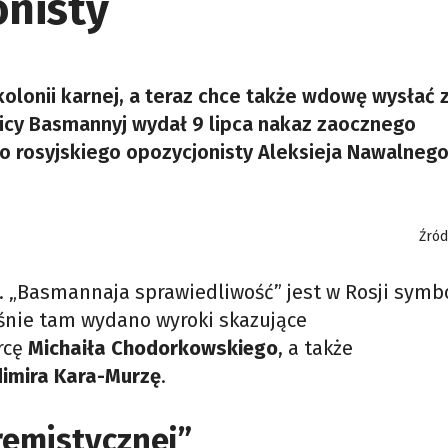
onisty
olonii karnej, a teraz chce także wdowę wysłać 
nicy Basmannyj wydał 9 lipca nakaz zaocznego
go rosyjskiego opozycjonisty Aleksieja Nawalneg
Źród
la. „Basmannaja sprawiedliwość” jest w Rosji sym
aśnie tam wydano wyroki skazujące
rcę
Michaiła Chodorkowskiego
, a także
imira Kara-Murzę
.
remistycznej”