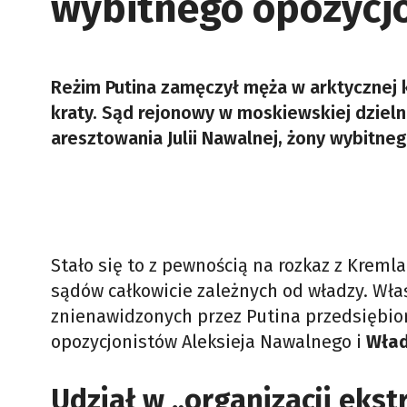
wybitnego opozycj
Reżim Putina zamęczył męża w arktycznej k
kraty. Sąd rejonowy w moskiewskiej dziel
aresztowania Julii Nawalnej, żony wybitne
Stało się to z pewnością na rozkaz z Krem
sądów całkowicie zależnych od władzy. Wł
znienawidzonych przez Putina przedsiębio
opozycjonistów Aleksieja Nawalnego i
Wład
Udział w „organizacji ekst