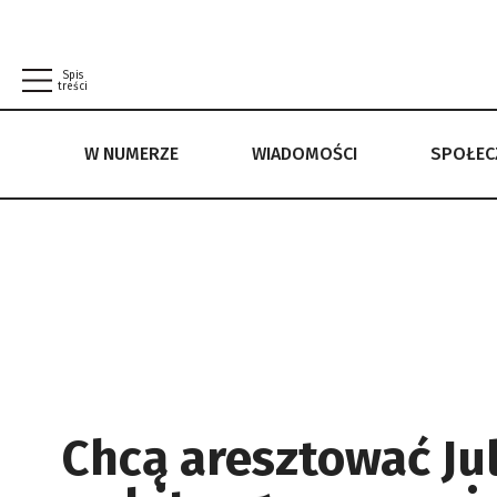
Spis
treści
W NUMERZE
WIADOMOŚCI
SPOŁE
W NUMERZE
WIADOMOŚCI
SPOŁECZEŃSTWO
POLITYKA PRYWATNOŚCI
REGULAMIN
Chcą aresztować Ju