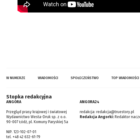
W NUMERZE
WIADOMOŚCI
SPOŁECZEŃSTWO
TOP WIADOMOŚCI
Stopka redakcyjna
ANGORA
ANGORA24
Przegląd prasy krajowej i światowej
redakcja:
redakcja@truestory.pl
Wydawnictwo Westa-Druk sp. z o.o.
Redakcja Angorki:
Redaktor nacze
90-007 Łódź, pl. Komuny Paryskiej 5a
NIP. 123-102-07-01
tel. +48 42 632-61-79