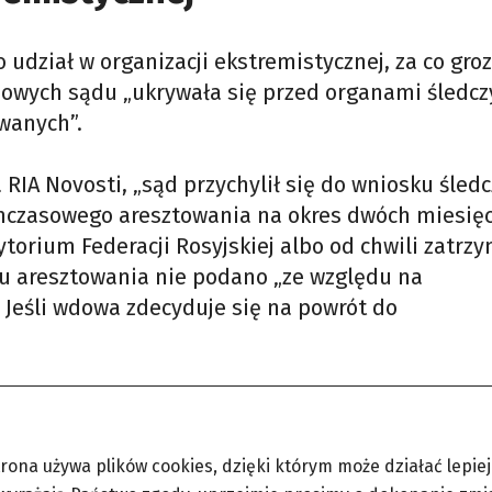
 udział w organizacji ekstremistycznej, za co groz
asowych sądu „ukrywała się przed organami śledcz
iwanych”.
RIA Novosti, „sąd przychylił się do wniosku śledc
mczasowego aresztowania na okres dwóch miesięc
erytorium Federacji Rosyjskiej albo od chwili zatrz
zu aresztowania nie podano „ze względu na
Jeśli wdowa zdecyduje się na powrót do
trona używa plików cookies, dzięki którym może działać lepiej. 
jskim opozycjonistą, odważnie piętnował korupcję