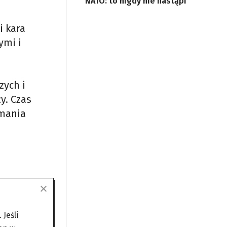
NATO: to nigdy nie nastąpi
i kara
ymi i
zych i
y. Czas
ymania
Jeśli
 i