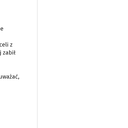
ie
eli z
j zabił
 uważać,