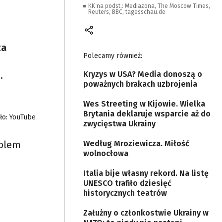
KK na podst.: Mediazona, The Moscow Times,
Reuters, BBC, tagesschau.de
za
Polecamy również:
o.
Kryzys w USA? Media donoszą o
poważnych brakach uzbrojenia
Wes Streeting w Kijowie. Wielka
Brytania deklaruje wsparcie aż do
ło: YouTube
zwycięstwa Ukrainy
bolem
Według Mroziewicza. Miłość
wolnocłowa
Italia bije własny rekord. Na listę
UNESCO trafiło dziesięć
historycznych teatrów
Załużny o członkostwie Ukrainy w