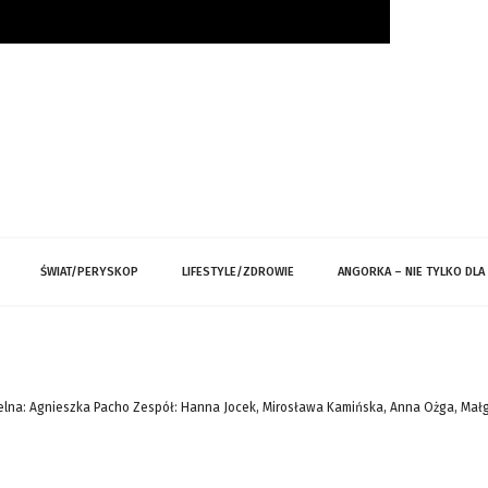
ŚWIAT/PERYSKOP
LIFESTYLE/ZDROWIE
ANGORKA – NIE TYLKO DLA
lna: Agnieszka Pacho Zespół: Hanna Jocek, Mirosława Kamińska, Anna Ożga, Mał