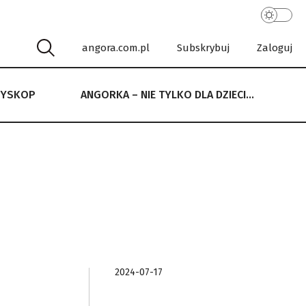
angora.com.pl
Subskrybuj
Zaloguj
RYSKOP
ANGORKA – NIE TYLKO DLA DZIECI…
 NIE TYLKO DLA DZIECI…
2024-07-17