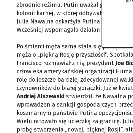
nie
zbrodnie reżimu. Putin uważał go za osobis
kolonii karnej, w której odbywał wyrok 19 
Julia Nawalna oskarżyła Putina o to, że „tort
Wcześniej wspomagała działania Aleksieja,
Po śmierci męża sama stała się politykiem
męża o „piękną Rosję przyszłości”. Spotka
Francisco rozmawiał z nią prezydent
Joe Bi
człowieka amerykańskiej organizacji Human
rolę do jeszcze bardziej zdecydowanej walk
czynowników do białej gorączki. Już w kwi
Andriej Alszewski
stwierdził, że Nawalna 
wprowadzenia sankcji gospodarczych przeci
koszmarnym państwie Putina opozycjoniści p
Wielu ratowało się ucieczką za granicę. Ju
próbę stworzenia „nowej, pięknej Rosji”, a