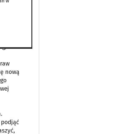
an w
iej
nie.
wego
praw
tę nową
ego
owej
.
 podjąć
aszyć,