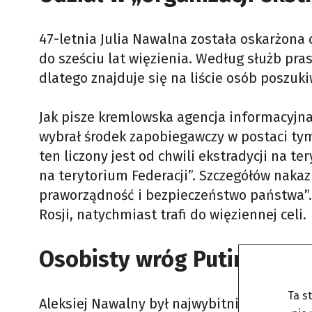
47-letnia Julia Nawalna została oskarżona o
do sześciu lat więzienia. Według służb pr
dlatego znajduje się na liście osób poszuk
Jak pisze kremlowska agencja informacyjna 
wybrał środek zapobiegawczy w postaci ty
ten liczony jest od chwili ekstradycji na t
na terytorium Federacji”. Szczegółów naka
praworządność i bezpieczeństwo państwa”. 
Rosji, natychmiast trafi do więziennej celi.
Osobisty wróg Putina
Ta s
Aleksiej Nawalny był najwybitniejszym rosy