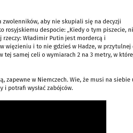
zwolenników, aby nie skupiali się na decyzji
o rosyjskiemu despocie: „Kiedy o tym piszecie, n
j rzeczy: Władimir Putin jest mordercą i
więzieniu i to nie gdzieś w Hadze, w przytulnej c
 w tej samej celi o wymiarach 2 na 3 metry, w które
ą, zapewne w Niemczech. Wie, że musi na siebie
 i potrafi wysłać zabójców.