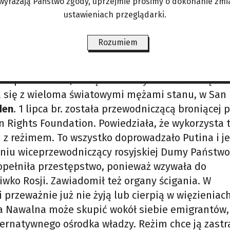
 wyrażają Państwo zgody, uprzejmie prosimy o dokonanie zmi
tego wroga. 16 lutego 2024 roku zmarł w syberyjsk
ustawieniach przeglądarki.
lat, wydany za różne wymyślone przez władze zbrod
urował, głodził, odciął od świata i zabił jej męża”.
Rozumiem
 ale starała się trzymać na uboczu.
. Zapowiedziała, że będzie kontynuować walkę s
ła się z wieloma światowymi mężami stanu, w San
den
. 1 lipca br. została przewodniczącą broniącej 
 Rights Foundation. Powiedziała, że wykorzysta 
i z reżimem. To wszystko doprowadzało Putina i j
etniu wiceprzewodniczący rosyjskiej Dumy Państw
popełniła przestępstwo, ponieważ wzywała do
wko Rosji. Zawiadomił też organy ścigania. W
rzeważnie już nie żyją lub cierpią w więzieniach
lia Nawalna może skupić wokół siebie emigrantów,
lternatywnego ośrodka władzy. Reżim chce ją zastr