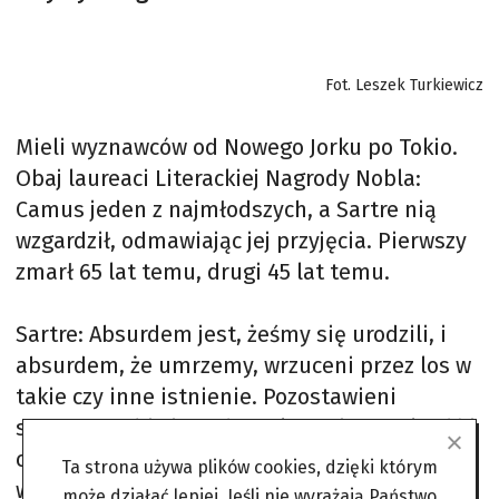
Fot. Leszek Turkiewicz
Mieli wyznawców od Nowego Jorku po Tokio.
Obaj laureaci Literackiej Nagrody Nobla:
Camus jeden z najmłodszych, a Sartre nią
wzgardził, odmawiając jej przyjęcia. Pierwszy
zmarł 65 lat temu, drugi 45 lat temu.
Sartre: Absurdem jest, żeśmy się urodzili, i
absurdem, że umrzemy, wrzuceni przez los w
takie czy inne istnienie. Pozostawieni
samemu sobie jesteśmy skazani na wolność i
chcąc czy nie, dopóki jest się świadomym
Ta strona używa plików cookies, dzięki którym
własnej egzystencji, musimy wybierać, a nic
może działać lepiej. Jeśli nie wyrażają Państwo