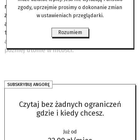
nie warunkuje tego wyboru, nie ma żadnych
zgody, uprzejmie prosimy o dokonanie zmian
znaków na niebie i ziemi. Wobec tego
w ustawieniach przeglądarki.
absurdu nie można zachować powagi, a skoro
tak, to lepiej wybrać życie hedonisty niż
Rozumiem
ascety, bo jedno i drugie i tak prędzej czy
później utonie w nicości.
SUBSKRYBUJ ANGORĘ
Czytaj bez żadnych ograniczeń
gdzie i kiedy chcesz.
Już od