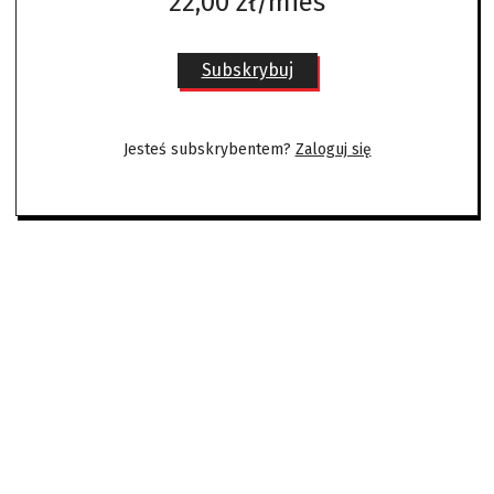
22,00 zł/mies
Subskrybuj
Jesteś subskrybentem?
Zaloguj się