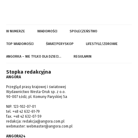
W NUMERZE
WIADOMOŚCI
SPOŁECZEŃSTWO
TOP WIADOMOŚCI
ŚWIAT/PERYSKOP
LIFESTYLE/ZDROWIE
ANGORKA – NIE TYLKO DLA DZIECI…
REGULAMIN
Stopka redakcyjna
ANGORA
Przegląd prasy krajowej i światowej
Wydawnictwo Westa-Druk sp. z o.o.
90-007 Łódź, pl. Komuny Paryskiej 5a
NIP. 123-102-07-01
tel. +48 42 632-61-79
fax. +48 42 632-07-59
redakcja:
redakcja@angora.com.pl
webmaster:
webmaster@angora.com.pl
ANGORA24