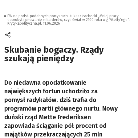
EW na podst. podobnych pomysłach. Łukasz Łachecki „Mniej pracy,
dobrobyt i piłowanie miliarderów, czyli świat w 2100 roku wg Piketty’ego”.
Krytykapolityczna.pl, 11.06.2026
Skubanie bogaczy. Rządy
szukają pieniędzy
Do niedawna opodatkowanie
największych fortun uchodziło za
pomysł radykałów, dziś trafia do
programów partii głównego nurtu. Nowy
duński rząd Mette Frederiksen
zapowiada ściąganie pół procent od
majątków przekraczających 25 mln