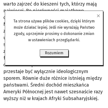
warto zajrzeć do kieszeni tych, którzy mają
najwięcej. Bo nierówności majątkowe
osiągnęły rozmiary trudne do zignorowania.
Ta strona używa plików cookies, dzięki którym
Najbiedniejsza połowa ludzkości posiada
może działać lepiej. Jeśli nie wyrażają Państwo
zaledwie 2 proc. światowego bogactwa, a
zgody, uprzejmie prosimy o dokonanie zmian
udział miliarderów w globalnym majątku
w ustawieniach przeglądarki.
sięga 6 proc. W świecie, gdzie Elon Musk
został pierwszym człowiekiem dysponującym
Rozumiem
fortuną wartą bilion dolarów, pytanie o
dodatkowe opodatkowanie krezusów
przestaje być wyłącznie ideologicznym
sporem. Równie duże różnice istnieją między
państwami. Średni dochód mieszkańca
Ameryki Północnej jest nawet szesnaście razy
wyższy niż w krajach Afryki Subsaharyjskiej.