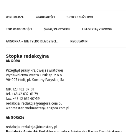
W NUMERZE
WIADOMOŚCI
SPOŁECZEŃSTWO
TOP WIADOMOŚCI
ŚWIAT/PERYSKOP
LIFESTYLE/ZDROWIE
ANGORKA – NIE TYLKO DLA DZIECI…
REGULAMIN
Stopka redakcyjna
ANGORA
Przegląd prasy krajowej i światowej
Wydawnictwo Westa-Druk sp. z o.o.
90-007 Łódź, pl. Komuny Paryskiej 5a
NIP. 123-102-07-01
tel. +48 42 632-61-79
fax. +48 42 632-07-59
redakcja:
redakcja@angora.com.pl
webmaster:
webmaster@angora.com.pl
ANGORA24
redakcja:
redakcja@truestory.pl
Redakcja Angorki:
Redaktor naczelna: Agnieszka Pacho Zespół: Hanna