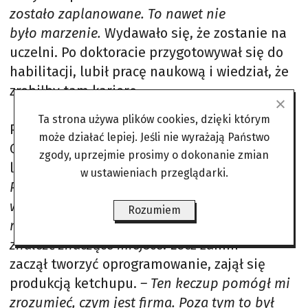
zostało zaplanowane. To nawet nie
było marzenie.
Wydawało się, że zostanie na
uczelni. Po doktoracie przygotowywał się do
habilitacji, lubił pracę naukową i wiedział, że
zrobiłby tam karierę.
Ta strona używa plików cookies, dzięki którym
Przeważyła jednak potrzeba niezależności.
może działać lepiej. Jeśli nie wyrażają Państwo
Góral nie budował firmy z chłodnej kalkulacji,
zgody, uprzejmie prosimy o dokonanie zmian
lecz z ambicji, by
udowodnić światu, że my,
w ustawieniach przeglądarki.
Polacy, mieliśmy strasznego pecha, że żyliśmy
w takim systemie, ale nie traciliśmy czasu i
Rozumiem
możemy w wysokich technologiach
znaleźć znaczące miejsce
. Lecz zanim
zaczął tworzyć oprogramowanie, zajął się
produkcją ketchupu.
– Ten keczup pomógł mi
zrozumieć, czym jest firma. Poza tym to był