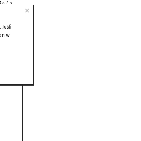
e i z
i dzięki
Jeśli
połem
an w
śmy