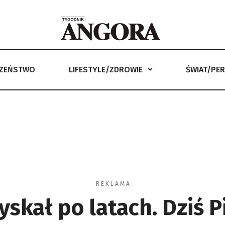
CZEŃSTWO
LIFESTYLE/ZDROWIE
ŚWIAT/PE
LIFESTYLE/ZDROWIE
ŚWIAT/PERYSKOP
ANGORKA –
R E K L A M A
kał po latach. Dziś P