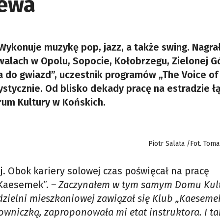
iewa
 Wykonuje muzykę pop, jazz, a także swing. Nagra
walach w Opolu, Sopocie, Kołobrzegu, Zielonej G
 do gwiazd”, uczestnik programów „The Voice of
tystycznie. Od blisko dekady pracę na estradzie ł
trum Kultury w Końskich.
Piotr Salata /Fot. Tom
j. Obok kariery solowej czas poświęcał na pracę
„Kaesemek”.
– Zaczynałem w tym samym Domu Kult
zielni mieszkaniowej zawiązał się Klub „Kaesemek
owniczką, zaproponowała mi etat instruktora. I tak