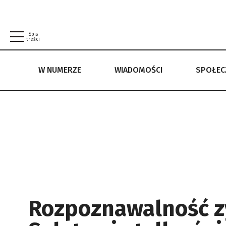
Spis
treści
W NUMERZE
WIADOMOŚCI
SPOŁE
W NUMERZE
WIADOMOŚCI
SPOŁECZEŃSTWO
POLITYKA PRYWATNOŚCI
REGULAMIN
Rozpoznawalność zys