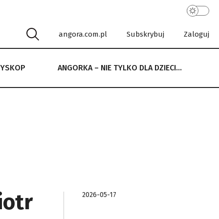
angora.com.pl
Subskrybuj
Zaloguj
RYSKOP
ANGORKA – NIE TYLKO DLA DZIECI…
 NIE TYLKO DLA DZIECI…
iotr
2026-05-17