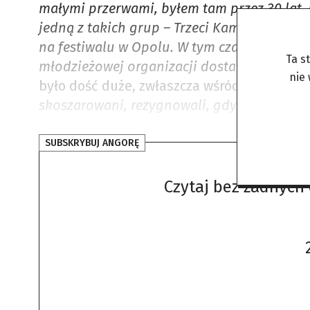
małymi przerwami, byłem tam przez 30 lat.
jedną z takich grup – Trzeci Kamień od Sło
na festiwalu w Opolu. W tym czasie trzech l
Ta s
młodzieżowej organizacji dostaliśmy na cza
nie
było dość duże, zwłaszcza wśród dyrektoró
skoszarowani, rezygnowali, gdyż była to p
SUBSKRYBUJ ANGORĘ
Czytaj bez żadnych 