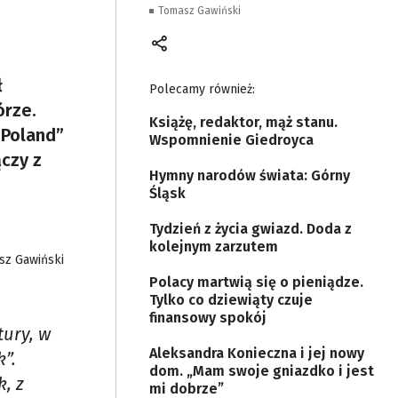
Tomasz Gawiński
ł
Polecamy również:
órze.
Książę, redaktor, mąż stanu.
 Poland”
Wspomnienie Giedroyca
ączy z
Hymny narodów świata: Górny
Śląsk
Tydzień z życia gwiazd. Doda z
kolejnym zarzutem
asz Gawiński
Polacy martwią się o pieniądze.
Tylko co dziewiąty czuje
finansowy spokój
ury, w
Aleksandra Konieczna i jej nowy
”.
dom. „Mam swoje gniazdko i jest
, z
mi dobrze”