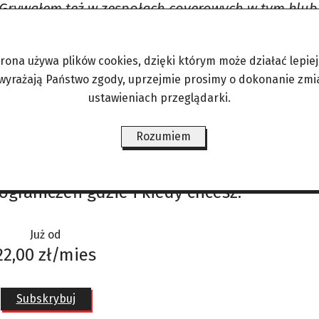
 Grywałem też w zespołach coverowych w tym klubi
ńca – zakwalifikowaliśmy się do koncertu Debiuty
udzi z naszej kapeli zostało wcielonych do wojska 
trona używa plików cookies, dzięki którym może działać lepiej. 
s festiwalu przepustki.
Zainteresowanie jego zes
 wyrażają Państwo zgody, uprzejmie prosimy o dokonanie zmi
w estrad. –
Kiedy jednak dowiadywali się, że jeste
ustawieniach przeglądarki.
erspektywa dwóch lat
.
Rozumiem
ograniczeń gdzie i kiedy chcesz.
Już od
22,00 zł/mies
Subskrybuj