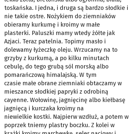
toskańska. I jedna, i druga są bardzo słodkie i
nie takie ostre. Nożykiem do ziemniaków
obieramy kurkumę i kroimy w małe
plasterki. Paluszki mamy wtedy żółte jak
Azjaci. Teraz patelnia. Topimy masło i
dolewamy łyżeczkę oleju. Wrzucamy na to
grzyby z kurkumą, a po kilku minutach
cebulę, do tego grubą sól morską albo
pomarańczową himalajską. W tym
czasie małe obrane ziemniaki obtaczamy w
mieszance słodkiej papryki z odrobiną
cayenne. Wołowinę, jagnięcinę albo kiełbasę
jagnięcą i kurczaka kroimy na
niewielkie kostki. Najpierw wzdłuż, a potem w
poprzek tniemy plastry boczku. Z kolei w
krążki kroimy marchewkę, seler naciowy i