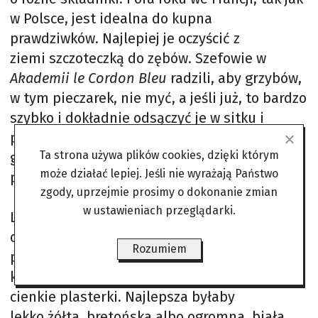
w Polsce, jest idealna do kupna
prawdziwków. Najlepiej je oczyścić z
ziemi szczoteczką do zębów. Szefowie w
Akademii le Cordon Bleu
radzili, aby grzybów,
w tym pieczarek, nie myć, a jeśli już, to bardzo
szybko i dokładnie odsączyć je w sitku i
potem wytrzeć papierowym ręcznikiem, bo
Ta strona używa plików cookies, dzięki którym
grzyby mają dużo wody same w sobie, więc
może działać lepiej. Jeśli nie wyrażają Państwo
potem nam się „rozejdą”.
zgody, uprzejmie prosimy o dokonanie zmian
w ustawieniach przeglądarki.
Lepsza jest szczoteczka do zębów. Końcówki
obcinamy i grzyby kroimy wzdłuż, w
Rozumiem
plasterki, kawałek ogonka, kawałek
kapelusza. Cebulę też kroimy w
cienkie plasterki. Najlepsza byłaby
lekko żółta, bretońska albo ogromna, biała,