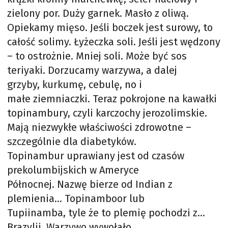
zielony por. Duży garnek. Masło z oliwą.
Opiekamy mięso. Jeśli boczek jest surowy, to
całość solimy. Łyżeczka soli. Jeśli jest wędzony
– to ostrożnie. Mniej soli. Może być sos
teriyaki. Dorzucamy warzywa, a dalej
grzyby, kurkumę, cebulę, no i
małe ziemniaczki. Teraz pokrojone na kawałki
topinambury, czyli karczochy jerozolimskie.
Mają niezwykłe właściwości zdrowotne –
szczególnie dla diabetyków.
Topinambur uprawiany jest od czasów
prekolumbijskich w Ameryce
Północnej. Nazwę bierze od Indian z
plemienia… Topinamboor lub
Tupiinamba, tyle że to plemię pochodzi z…
Brazylii. Warzywo wywołało