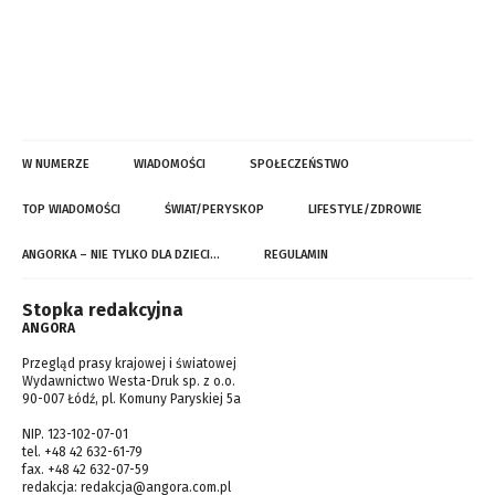
W NUMERZE
WIADOMOŚCI
SPOŁECZEŃSTWO
TOP WIADOMOŚCI
ŚWIAT/PERYSKOP
LIFESTYLE/ZDROWIE
ANGORKA – NIE TYLKO DLA DZIECI…
REGULAMIN
Stopka redakcyjna
ANGORA
Przegląd prasy krajowej i światowej
Wydawnictwo Westa-Druk sp. z o.o.
90-007 Łódź, pl. Komuny Paryskiej 5a
NIP. 123-102-07-01
tel. +48 42 632-61-79
fax. +48 42 632-07-59
redakcja:
redakcja@angora.com.pl