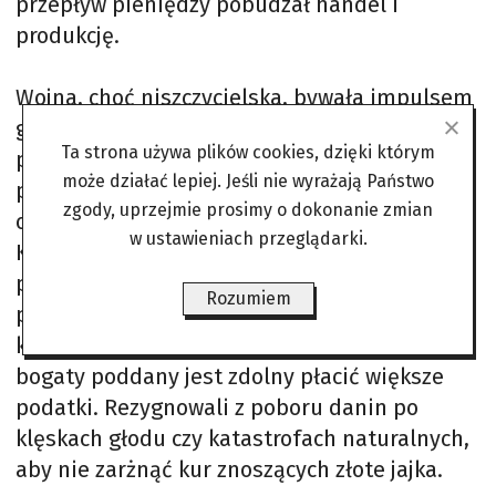
przepływ pieniędzy pobudzał handel i
produkcję.
Wojna, choć niszczycielska, bywała impulsem
gospodarczym. Widać to wyraźnie w
Ta strona używa plików cookies, dzięki którym
przypadku inwazji Mongołów. Czyngis-chan
może działać lepiej. Jeśli nie wyrażają Państwo
podbijał kolejne ziemie, jednocześnie tworząc
zgody, uprzejmie prosimy o dokonanie zmian
ogromną strefę handlu i bezpieczeństwa.
w ustawieniach przeglądarki.
Kupcy podróżowali szlakami chronionymi
przez mongolskie patrole, towary i wiedza
Rozumiem
przepływały między Azją i Europą szybciej niż
kiedykolwiek. Mongołowie rozumieli, że
bogaty poddany jest zdolny płacić większe
podatki. Rezygnowali z poboru danin po
klęskach głodu czy katastrofach naturalnych,
aby nie zarżnąć kur znoszących złote jajka.