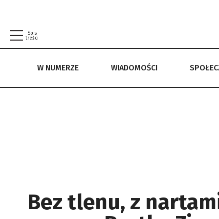
Spis
treści
W NUMERZE
WIADOMOŚCI
SPOŁE
W NUMERZE
WIADOMOŚCI
SPOŁECZEŃSTWO
POLITYKA PRYWATNOŚCI
REGULAMIN
Bez tlenu, z nartam