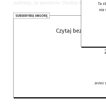
nadzieję, że wyschnie. Chodzę w krótkich s
Ta s
nie
SUBSKRYBUJ ANGORĘ
Czytaj bez żadnych 
Jesteś