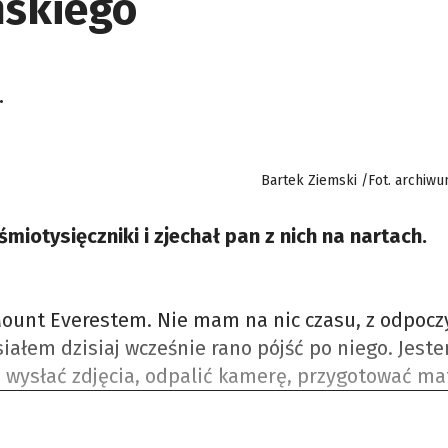
mskiego
.
Bartek Ziemski /Fot. archiw
miotysięczniki i zjechał pan z nich na nartach.
 Mount Everestem. Nie mam na nic czasu, z odpoc
iałem dzisiaj wcześnie rano pójść po niego. Jest
 wysłać zdjęcia, odpalić kamerę, przygotować mat
ne technologie weszły, różne dziadostwa, nie ma 
goda wyśmienita, zrobiłem nawet pranie, mam