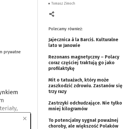
Tomasz Zimoch
Polecamy również:
Jajecznica à la Barciś. Kulturalne
lato w Janowie
um prywatne
Rezonans magnetyczny – Polacy
coraz częściej traktują go jako
profilaktykę
Mit o tatuażach, który może
zaszkodzić zdrowiu. Zastanów się
zynkiem
trzy razy
em
Zastrzyki odchudzające. Nie tylko
eriały,
mniej kilogramów
już
To potencjalny sygnał poważnej
choroby, ale większość Polaków