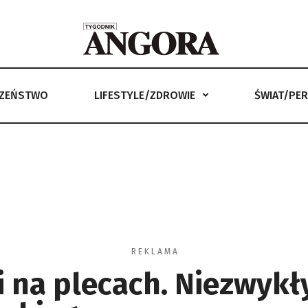
CZEŃSTWO
LIFESTYLE/ZDROWIE
ŚWIAT/PE
LIFESTYLE/ZDROWIE
ŚWIAT/PERYSKOP
ANGORKA –
R E K L A M A
i na plecach. Niezwykł