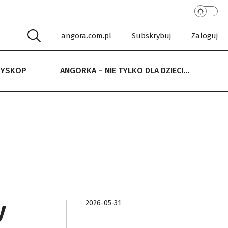
angora.com.pl
Subskrybuj
Zaloguj
RYSKOP
ANGORKA – NIE TYLKO DLA DZIECI…
 NIE TYLKO DLA DZIECI…
y
2026-05-31