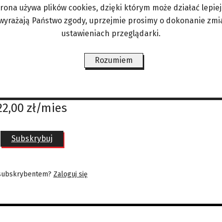
podenkach, świeci piękne słońce.
trona używa plików cookies, dzięki którym może działać lepiej. 
 wyrażają Państwo zgody, uprzejmie prosimy o dokonanie zmi
ustawieniach przeglądarki.
Rozumiem
ograniczeń gdzie i kiedy chcesz.
Już od
22,00 zł/mies
Subskrybuj
 subskrybentem?
Zaloguj się