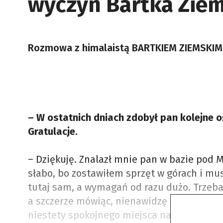
wyczyn Bartka Zie
Rozmowa z himalaistą BARTKIEM ZIEMSKIM
– W ostatnich dniach zdobył pan kolejne oś
Gratulacje.
– Dziękuję. Znalazł mnie pan w bazie pod
słabo, bo zostawiłem sprzęt w górach i mus
tutaj sam, a wymagań od razu dużo. Trzeba
a szczerze mówiąc, nienawidzę tego. Strasz
niestety spokojnego miejsca na ziemi. Po