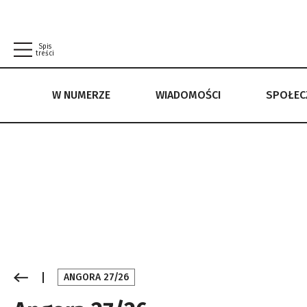
Spis
treści
W NUMERZE
WIADOMOŚCI
SPOŁE
W NUMERZE
WIADOMOŚCI
SPOŁECZEŃSTWO
POLITYKA PRYWATNOŚCI
REGULAMIN
ANGORA 27/26