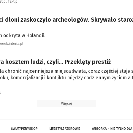
t.pl, fakt.p
ci dłoni zaskoczyło archeologów. Skrywało staro
 odkryta w Holandii.
week.interia.pl
 kosztem ludzi, czyli… Przeklęty prestiż
a chronić najcenniejsze miejsca świata, coraz częściej staje s
ku, komercjalizacji i konfliktu między codziennym życiem a 
6
Więcej
ŚWIAT/PERYSKOP
LIFESTYLE/ZDROWIE
ANGORKA – NIE TYLKO DLA