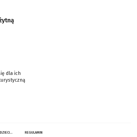
żytną
ię dla ich
turystyczną
 DZIECI…
REGULAMIN