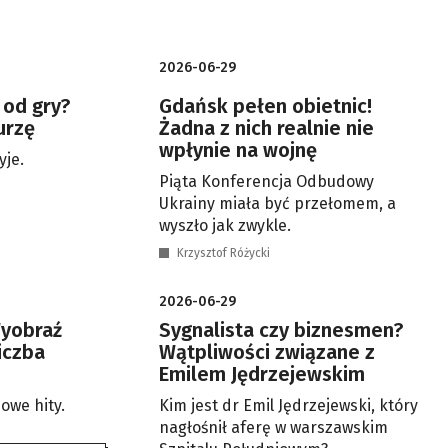
2026-06-29
 od gry?
Gdańsk pełen obietnic!
urzę
Żadna z nich realnie nie
wpłynie na wojnę
yje.
Piąta Konferencja Odbudowy
Ukrainy miała być przełomem, a
wyszło jak zwykle.
Krzysztof Różycki
2026-06-29
Wyobraź
Sygnalista czy biznesmen?
iczba
Wątpliwości związane z
Emilem Jędrzejewskim
mowe hity.
Kim jest dr Emil Jędrzejewski, który
nagłośnił aferę w warszawskim