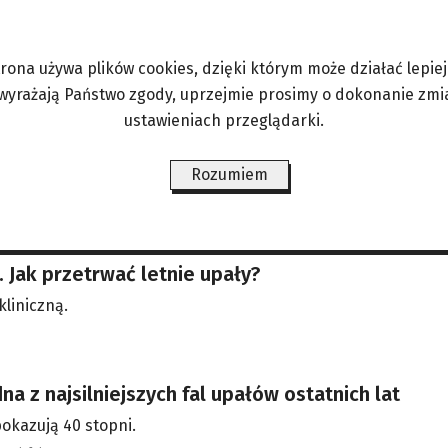
trona używa plików cookies, dzięki którym może działać lepiej. 
 wyrażają Państwo zgody, uprzejmie prosimy o dokonanie zmi
ustawieniach przeglądarki.
xicie. Wielka Brytania rozlicza historyczną decyzj
Rozumiem
bc.co.uk
 Jak przetrwać letnie upały?
liniczną.
na z najsilniejszych fal upałów ostatnich lat
okazują 40 stopni.