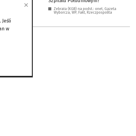
Szpitalu Południowym?
Zebrała (KGB) na podst.: onet, Gazeta
Wyborcza, WP, Fakt, Rzeczpospolita
Jeśli
an w
ę