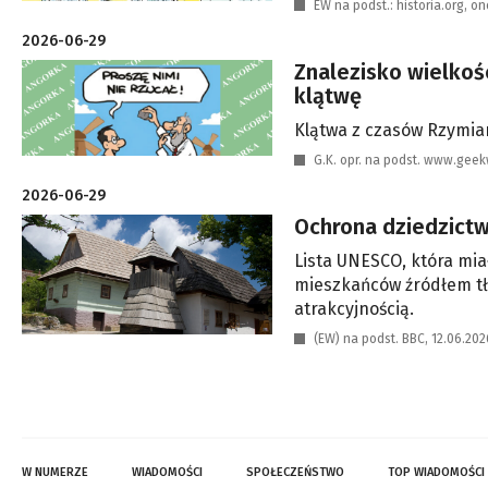
EW na podst.: historia.org, one
2026-06-29
Znalezisko wielkoś
klątwę
Klątwa z czasów Rzymian
G.K. opr. na podst. www.geek
2026-06-29
Ochrona dziedzictwa
Lista UNESCO, która miał
mieszkańców źródłem tło
atrakcyjnością.
(EW) na podst. BBC, 12.06.202
W NUMERZE
WIADOMOŚCI
SPOŁECZEŃSTWO
TOP WIADOMOŚCI