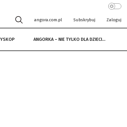
angora.com.pl
Subskrybuj
Zaloguj
RYSKOP
ANGORKA – NIE TYLKO DLA DZIECI…
 NIE TYLKO DLA DZIECI…