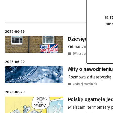
Ta s
nie
2026-06-29
Dziesięć lat po bre
Od nadziei do żalu?
EW na podst.: BBC, pbs.org, l
2026-06-29
Mity o nawodnieniu.
Rozmowa z dietetyczką k
Andrzej Marciniak
2026-06-29
Polskę ogarnęła jed
Miejscami termometry p