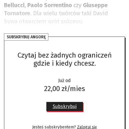
Bellucci
,
Paolo Sorrentino
czy
Giuseppe
Tornatore
. Dla wielu twórców taki David
bywa otwarciem wrót sukcesu.
SUBSKRYBUJ ANGORĘ
Czytaj bez żadnych ograniczeń
gdzie i kiedy chcesz.
Już od
22,00 zł/mies
Subskrybuj
Jesteś subskrybentem?
Zaloguj się