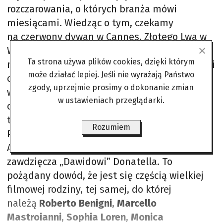
rozczarowania, o których branża mówi
miesiącami. Wiedząc o tym, czekamy
na czerwony dywan w Cannes, Złotego Lwa w
Wenecji, ostre werdykty z Berlina,
Ta strona używa plików cookies, dzięki którym
niezależne odkrycia z Sundance Film Festival i
może działać lepiej. Jeśli nie wyrażają Państwo
opinie z Toronto. Ale Włosi mają
zgody, uprzejmie prosimy o dokonanie zmian
własne święto, które traktują z powagą i
w ustawieniach przeglądarki.
odrobiną narodowej dumy. David di Donatello
to dla nich coś więcej niż statuetka.
Rozumiem
Przyznawany od 1956 roku przez Włoską
Akademię Filmową swoją nazwę i kształt
zawdzięcza „Dawidowi” Donatella. To
pożądany dowód, że jest się częścią wielkiej
filmowej rodziny, tej samej, do której
należą
Roberto Benigni
,
Marcello
Mastroianni
,
Sophia Loren
,
Monica