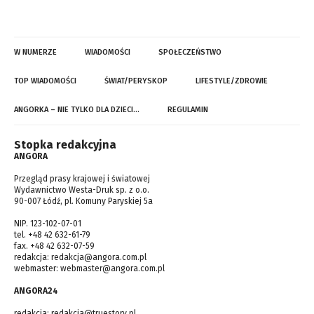
W NUMERZE
WIADOMOŚCI
SPOŁECZEŃSTWO
TOP WIADOMOŚCI
ŚWIAT/PERYSKOP
LIFESTYLE/ZDROWIE
ANGORKA – NIE TYLKO DLA DZIECI…
REGULAMIN
Stopka redakcyjna
ANGORA
Przegląd prasy krajowej i światowej
Wydawnictwo Westa-Druk sp. z o.o.
90-007 Łódź, pl. Komuny Paryskiej 5a
NIP. 123-102-07-01
tel. +48 42 632-61-79
fax. +48 42 632-07-59
redakcja:
redakcja@angora.com.pl
webmaster:
webmaster@angora.com.pl
ANGORA24
redakcja:
redakcja@truestory.pl