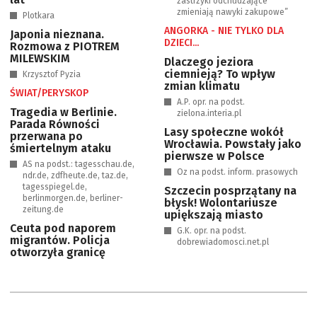
zastrzyki odchudzające
zmieniają nawyki zakupowe”
Plotkara
ANGORKA - NIE TYLKO DLA
Japonia nieznana.
DZIECI...
Rozmowa z PIOTREM
MILEWSKIM
Dlaczego jeziora
ciemnieją? To wpływ
Krzysztof Pyzia
zmian klimatu
ŚWIAT/PERYSKOP
A.P. opr. na podst.
Tragedia w Berlinie.
zielona.interia.pl
Parada Równości
Lasy społeczne wokół
przerwana po
Wrocławia. Powstały jako
śmiertelnym ataku
pierwsze w Polsce
AS na podst.: tagesschau.de,
Oz na podst. inform. prasowych
ndr.de, zdfheute.de, taz.de,
tagesspiegel.de,
Szczecin posprzątany na
berlinmorgen.de, berliner-
błysk! Wolontariusze
zeitung.de
upiększają miasto
Ceuta pod naporem
G.K. opr. na podst.
migrantów. Policja
dobrewiadomosci.net.pl
otworzyła granicę