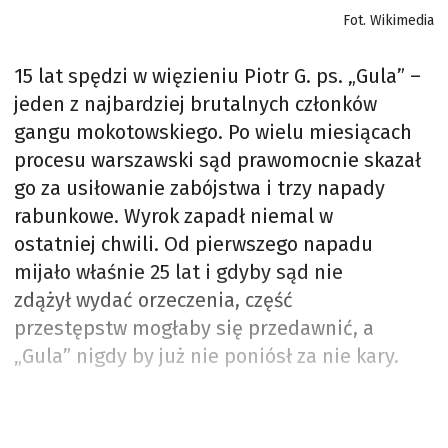
Fot. Wikimedia
15 lat spędzi w więzieniu Piotr G. ps. „Gula” –
jeden z najbardziej brutalnych członków
gangu mokotowskiego. Po wielu miesiącach
procesu warszawski sąd prawomocnie skazał
go za usiłowanie zabójstwa i trzy napady
rabunkowe. Wyrok zapadł niemal w
ostatniej chwili. Od pierwszego napadu
mijało właśnie 25 lat i gdyby sąd nie
zdążył wydać orzeczenia, część
przestępstw mogłaby się przedawnić, a
„Gula” nigdy by już nie poniósł za nie kary.