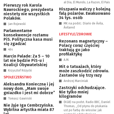
al Dia, El Mundo, La Razon, El Pais
Pierwszy rok Karola
Hiszpania walczy z kolejną
Nawrockiego, prezydenta
falą pożarów. Ewakuowano
niestety nie wszystkich
34 tys. osób
Polaków.
MK na podst.: Diario de Ávila,
Jan Rojewski
Ávilared
Parlamentarne
LIFESTYLE/ZDROWIE
konsekwencje rozłamu
PiS. Polityczna kasa musi
Rezonans magnetyczny –
się zgadzać
Polacy coraz częściej
traktują go jako
4bs
profilaktykę
Marcin Palade: Za 5 – 10
lat nie będzie PiS-u i
A.M.
Koalicji Obywatelskiej
Mit o tatuażach, który
może zaszkodzić zdrowiu.
Krzysztof Różycki
Zastanów się trzy razy
SPOŁECZEŃSTWO
Andrzej Marciniak
Aleksandra Konieczna i jej
Zastrzyki odchudzające.
nowy dom. „Mam swoje
Nie tylko mniej
gniazdko i jest mi dobrze”
kilogramów
Tomasz Gawiński
(KGB) na podst. Radio BBC, Daniel
Nie żyje Iga Cembrzyńska.
Thomas, „Od płynu do płukania
Wybitna artystka miała 87
ust po farbę do włosów: jak
lat