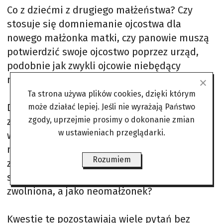
Co z dziećmi z drugiego małżeństwa? Czy
stosuje się domniemanie ojcostwa dla
nowego małżonka matki, czy panowie muszą
potwierdzić swoje ojcostwo poprzez urząd,
podobnie jak zwykli ojcowie niebędący
mężami matek swoich dzieci?
Ta strona używa plików cookies, dzięki którym
Dodatkowo, jeśli jeden z „neomałżonków”
może działać lepiej. Jeśli nie wyrażają Państwo
zgody, uprzejmie prosimy o dokonanie zmian
zmarł przed orzeczeniem przez SN, że
w ustawieniach przeglądarki.
wcześniej się nie rozwiedli, to kto dziedziczy z
mocy prawa? I czy osoba ta będzie
Rozumiem
zobowiązana do zapłacenia podatku
spadkowego, skoro jako małżonek była
zwolniona, a jako neomałżonek?
Kwestie te pozostawiają wiele pytań bez