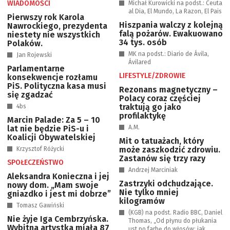
WIADOMOŚCI
Michał Kurowicki na podst.: Ceuta
al Dia, El Mundo, La Razon, El Pais
Pierwszy rok Karola
Hiszpania walczy z kolejną
Nawrockiego, prezydenta
falą pożarów. Ewakuowano
niestety nie wszystkich
34 tys. osób
Polaków.
MK na podst.: Diario de Ávila,
Jan Rojewski
Ávilared
Parlamentarne
LIFESTYLE/ZDROWIE
konsekwencje rozłamu
PiS. Polityczna kasa musi
Rezonans magnetyczny –
się zgadzać
Polacy coraz częściej
traktują go jako
4bs
profilaktykę
Marcin Palade: Za 5 – 10
lat nie będzie PiS-u i
A.M.
Koalicji Obywatelskiej
Mit o tatuażach, który
może zaszkodzić zdrowiu.
Krzysztof Różycki
Zastanów się trzy razy
SPOŁECZEŃSTWO
Andrzej Marciniak
Aleksandra Konieczna i jej
Zastrzyki odchudzające.
nowy dom. „Mam swoje
Nie tylko mniej
gniazdko i jest mi dobrze”
kilogramów
Tomasz Gawiński
(KGB) na podst. Radio BBC, Daniel
Nie żyje Iga Cembrzyńska.
Thomas, „Od płynu do płukania
Wybitna artystka miała 87
ust po farbę do włosów: jak