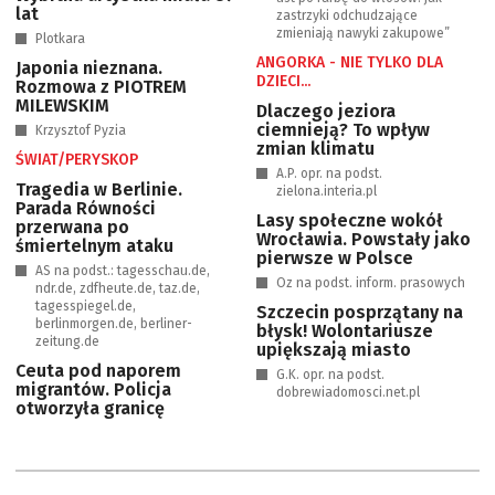
lat
zastrzyki odchudzające
zmieniają nawyki zakupowe”
Plotkara
ANGORKA - NIE TYLKO DLA
Japonia nieznana.
DZIECI...
Rozmowa z PIOTREM
MILEWSKIM
Dlaczego jeziora
ciemnieją? To wpływ
Krzysztof Pyzia
zmian klimatu
ŚWIAT/PERYSKOP
A.P. opr. na podst.
Tragedia w Berlinie.
zielona.interia.pl
Parada Równości
Lasy społeczne wokół
przerwana po
Wrocławia. Powstały jako
śmiertelnym ataku
pierwsze w Polsce
AS na podst.: tagesschau.de,
Oz na podst. inform. prasowych
ndr.de, zdfheute.de, taz.de,
tagesspiegel.de,
Szczecin posprzątany na
berlinmorgen.de, berliner-
błysk! Wolontariusze
zeitung.de
upiększają miasto
Ceuta pod naporem
G.K. opr. na podst.
migrantów. Policja
dobrewiadomosci.net.pl
otworzyła granicę