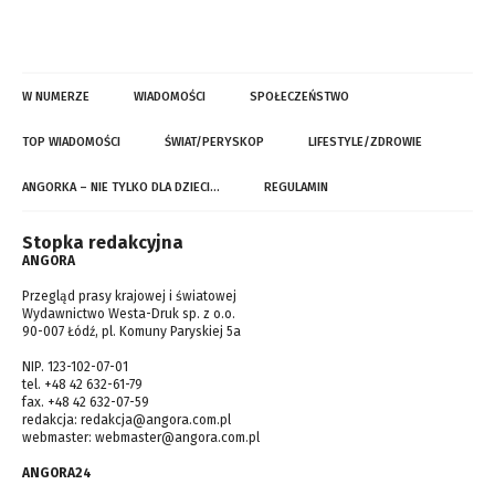
W NUMERZE
WIADOMOŚCI
SPOŁECZEŃSTWO
TOP WIADOMOŚCI
ŚWIAT/PERYSKOP
LIFESTYLE/ZDROWIE
ANGORKA – NIE TYLKO DLA DZIECI…
REGULAMIN
Stopka redakcyjna
ANGORA
Przegląd prasy krajowej i światowej
Wydawnictwo Westa-Druk sp. z o.o.
90-007 Łódź, pl. Komuny Paryskiej 5a
NIP. 123-102-07-01
tel. +48 42 632-61-79
fax. +48 42 632-07-59
redakcja:
redakcja@angora.com.pl
webmaster:
webmaster@angora.com.pl
ANGORA24