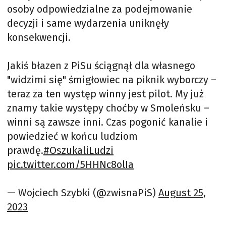
osoby odpowiedzialne za podejmowanie
decyzji i same wydarzenia uniknęły
konsekwencji.
Jakiś błazen z PiSu ściągnął dla własnego
"widzimi się" śmigłowiec na piknik wyborczy –
teraz za ten występ winny jest pilot. My już
znamy takie występy choćby w Smoleńsku –
winni są zawsze inni. Czas pogonić kanalie i
powiedzieć w końcu ludziom
prawdę.
#OszukaliLudzi
pic.twitter.com/5HHNc8olIa
— Wojciech Szybki (@zwisnaPiS)
August 25,
2023