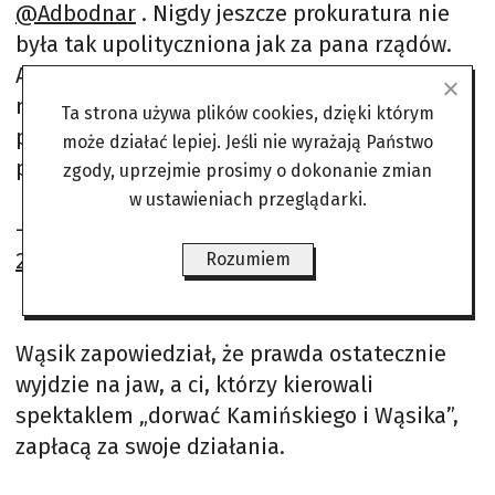
@Adbodnar
. Nigdy jeszcze prokuratura nie
była tak upolityczniona jak za pana rządów.
Ale nie boję się ani pana, ani pana
mocodawcy Donalda Tuska. Wcześniej czy
Ta strona używa plików cookies, dzięki którym
później prawa zwycięży, a reżyserowie…
może działać lepiej. Jeśli nie wyrażają Państwo
pic.twitter.com/Sz1viOPIi6
zgody, uprzejmie prosimy o dokonanie zmian
w ustawieniach przeglądarki.
— Maciej Wąsik ?? (@WasikMaciej)
May 13,
2024
Rozumiem
Wąsik zapowiedział, że prawda ostatecznie
wyjdzie na jaw, a ci, którzy kierowali
spektaklem „dorwać Kamińskiego i Wąsika”,
zapłacą za swoje działania.