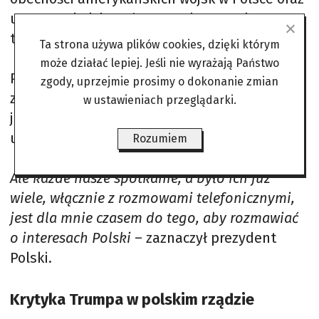
utrzymanie ich stałego stacjonowania na
terytorium kraju.
Ta strona używa plików cookies, dzięki którym
może działać lepiej. Jeśli nie wyrażają Państwo
Prezydent wyjaśnił, że jego wizyta w USA
zgody, uprzejmie prosimy o dokonanie zmian
związana była zarówno z obchodami
w ustawieniach przeglądarki.
jubileuszu Stanów Zjednoczonych, jak i
urodzinami Donalda Trumpa.
Rozumiem
Ale każde nasze spotkanie, a było ich już
wiele, włącznie z rozmowami telefonicznymi,
jest dla mnie czasem do tego, aby rozmawiać
o interesach Polski
– zaznaczył prezydent
Polski.
Krytyka Trumpa w polskim rządzie