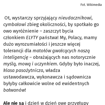
Fot. Wikimedia
Ot, wystarczy sprzyjający
nieudacznikowi,
cymbałowi
zbieg okoliczności, by spotkało go
owo wyróżnienie – zaszczyt bycia
członkiem
ELYTY
państwa! My, Polacy, mamy
dużo wyrozumiałości i jeszcze więcej
tolerancji dla
matołów gwałcących naszą
inteligencję
– obrażających nas notorycznie
myślą, mową i uczynkiem
. Gdyby było inaczej,
klasa pasożytnicza
, władza
ustawodawcza, wykonawcza i sądownicza
byłyby całkowicie wolne od ewidentnych
bałwanów
!
Ale nie są
i dzień w dzień owe przygłupy