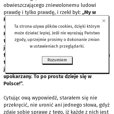
obwieszczającego zniewolonemu ludowi
prawdę i tylko prawdę, i rzekł był:
„My w
Polsce mamy w tej chwili Białoruś! To już nie
są żarty! Są łamane prawa obywatelskie!
Ta strona używa plików cookies, dzięki którym
Ksiądz Michał Olszewski jest de facto
może działać lepiej. Jeśli nie wyrażają Państwo
zgody, uprzejmie prosimy o dokonanie zmian
torturowany! Sześćdziesiąt godzin bez
w ustawieniach przeglądarki.
jedzenia! Upokorzony na stacji Orlenu, kiedy
funkcjonariusze ABW kupują sobie hot dogi, a
Rozumiem
ten ksiądz Olszewski jest przedmiotem
jakichś zdjęć ludzi, jest po prostu
upokarzany. To po prostu dzieje się w
Polsce!”.
Cytując ową wypowiedź, starałem się nie
przekręcić, nie uronić ani jednego słowa, gdyż
zdaję sobie sprawę z tego, iż każde z nich jest