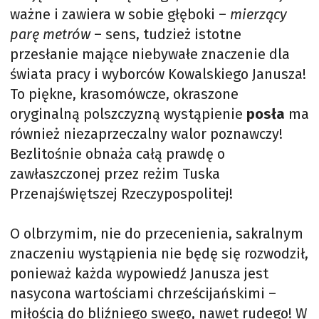
ważne i zawiera w sobie głęboki –
mierzący
parę metrów
– sens, tudzież istotne
przesłanie mające niebywałe znaczenie dla
świata pracy i wyborców Kowalskiego Janusza!
To piękne, krasomówcze, okraszone
oryginalną polszczyzną wystąpienie
posła
ma
również niezaprzeczalny walor poznawczy!
Bezlitośnie obnaża całą prawdę o
zawłaszczonej przez reżim Tuska
Przenajświętszej Rzeczypospolitej!
O olbrzymim, nie do przecenienia, sakralnym
znaczeniu wystąpienia nie będę się rozwodził,
ponieważ każda wypowiedź Janusza jest
nasycona wartościami chrześcijańskimi –
miłością do bliźniego swego, nawet rudego! W