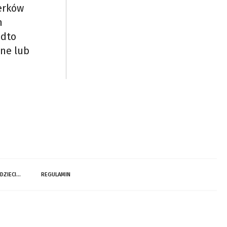
erków
h
adto
ane lub
 DZIECI…
REGULAMIN