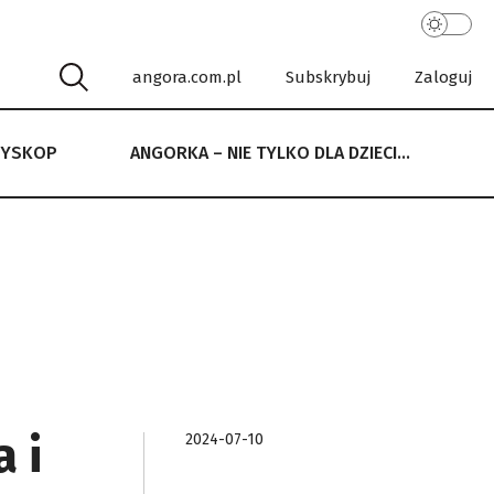
angora.com.pl
Subskrybuj
Zaloguj
RYSKOP
ANGORKA – NIE TYLKO DLA DZIECI…
 NIE TYLKO DLA DZIECI…
 i
2024-07-10