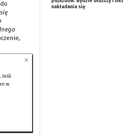
pojazdów. Będzie dłuższy i bez
 do
nakładania się
się
b
ędnego
oczenie,
Jeśli
an w
zanymi
szcze
wsiach
–