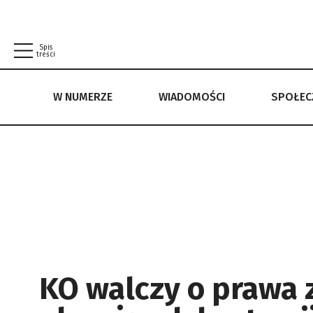
Spis
treści
W NUMERZE
WIADOMOŚCI
SPOŁE
W NUMERZE
WIADOMOŚCI
SPOŁECZEŃSTWO
POLITYKA PRYWATNOŚCI
REGULAMIN
KO walczy o prawa z