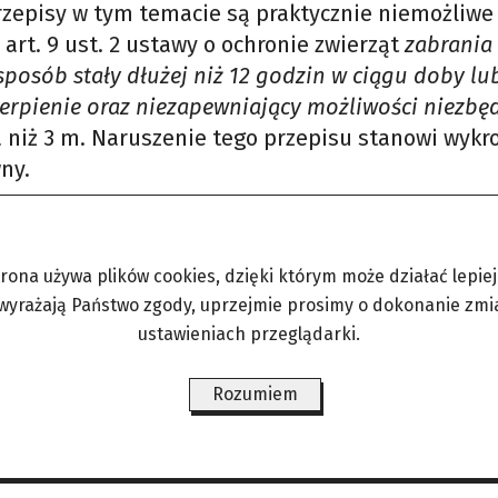
rzepisy w tym temacie są praktycznie niemożliwe
rt. 9 ust. 2 ustawy o ochronie zwierząt
zabrania 
posób stały dłużej niż 12 godzin w ciągu doby lu
ierpienie oraz niezapewniający możliwości niezb
a niż 3 m. Naruszenie tego przepisu stanowi wykr
ny.
trona używa plików cookies, dzięki którym może działać lepiej. 
 wyrażają Państwo zgody, uprzejmie prosimy o dokonanie zmi
at alarmują przeróżne organizacje prozwierzęce.
ustawieniach przeglądarki.
o oszacować skalę zjawiska, jednak ze stale uwią
Rozumiem
h interwencji. Wydaje się, że jest ich mniej niż je
k z generalnym zmniejszeniem się liczby psów we 
Viva!
.