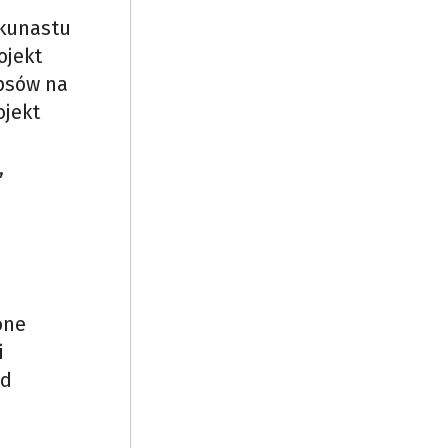
lkunastu
ojekt
psów na
ojekt
,
one
i
od