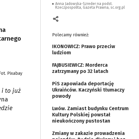
Anna Jadowska-Szreder na podst.
Rzeczpospolita, Gazeta Prawna, sc.org.pl
na
Polecamy również:
ntarnego
IKONOWICZ: Prawo przeciw
ludziom
FAJBUSIEWICZ: Morderca
zatrzymany po 32 latach
Fot. Pixabay
PiS zapowiada deportację
i to już
Ukraińców. Kaczyński tłumaczy
powody
yna
ędzie
Lwów. Zamiast budynku Centrum
Kultury Polskiej powstał
nieukończony pustostan
Zmiany w zakazie prowadzenia