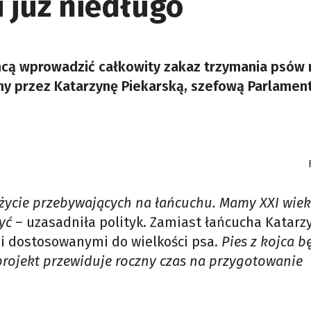
 już niedługo
hcą wprowadzić całkowity zakaz trzymania psów 
any przez Katarzynę Piekarską, szefową Parlame
ycie przebywających na łańcuchu. Mamy XXI wiek 
yć
– uzasadniła polityk. Zamiast łańcucha Katarz
mi dostosowanymi do wielkości psa.
Pies z kojca b
projekt przewiduje roczny czas na przygotowanie