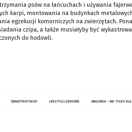
o trzymania psów na łańcuchach i używania fajerw
ywych karpi, montowania na budynkach metalowyc
zania egzekucji komorniczych na zwierzętach. Pon
siadania czipa, a także musiałyby być wykastrow
czonych do hodowli.
ŚWIAT/PERYSKOP
LIFESTYLE/ZDROWIE
ANGORKA – NIE TYLKO DLA