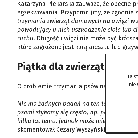
Katarzyna Piekarska zauważa, że obecne p
egzekwowania. Przypomnijmy, że zgodnie z a
trzymania zwierząt domowych na uwięzi w s
powodujący u nich uszkodzenie ciała lub c
ruchu
. Długość uwięzi nie może być krótsz
które zagrożone jest karą aresztu lub grzyw
Piątka dla zwierząt i inne
Ta s
nie
O problemie trzymania psów na uwięzi od l
Nie ma żadnych badań na ten temat i trudn
psami stykamy się często, np. podczas naszyc
kilka lat temu, jednak może mieć to związe
skomentował Cezary Wyszyński z fundacji