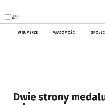
Spis
treści
W NUMERZE
WIADOMOŚCI
SPOŁE
W NUMERZE
WIADOMOŚCI
SPOŁECZEŃSTWO
POLITYKA PRYWATNOŚCI
REGULAMIN
Dwie strony medalu