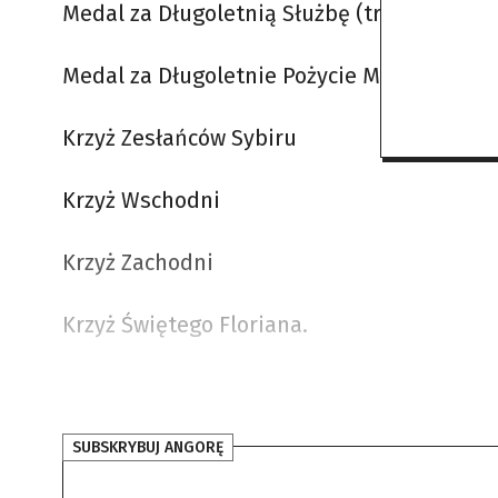
Medal za Długoletnią Służbę (trzystopniow
Medal za Długoletnie Pożycie Małżeńskie
Krzyż Zesłańców Sybiru
Krzyż Wschodni
Krzyż Zachodni
Krzyż Świętego Floriana.
SUBSKRYBUJ ANGORĘ