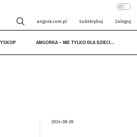
angora.com.pl
Subskrybuj
Zaloguj
RYSKOP
ANGORKA – NIE TYLKO DLA DZIECI…
 NIE TYLKO DLA DZIECI…
2024-08-28