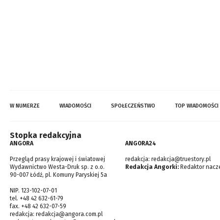
W NUMERZE
WIADOMOŚCI
SPOŁECZEŃSTWO
TOP WIADOMOŚCI
Stopka redakcyjna
ANGORA
ANGORA24
Przegląd prasy krajowej i światowej
redakcja:
redakcja@truestory.pl
Wydawnictwo Westa-Druk sp. z o.o.
Redakcja Angorki:
Redaktor nacze
90-007 Łódź, pl. Komuny Paryskiej 5a
NIP. 123-102-07-01
tel. +48 42 632-61-79
fax. +48 42 632-07-59
redakcja:
redakcja@angora.com.pl