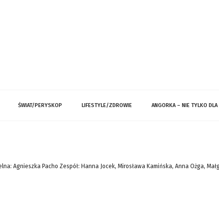
ŚWIAT/PERYSKOP
LIFESTYLE/ZDROWIE
ANGORKA – NIE TYLKO DLA
lna: Agnieszka Pacho Zespół: Hanna Jocek, Mirosława Kamińska, Anna Ożga, Mał