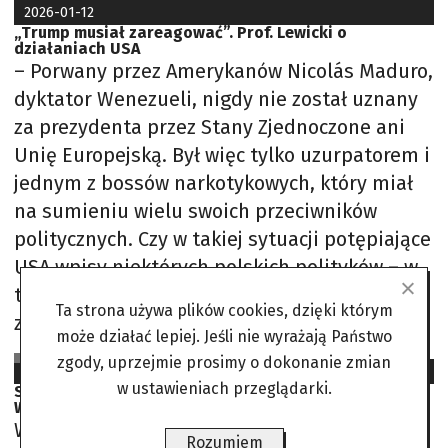
2026-01-12
„Trump musiał zareagować”. Prof. Lewicki o
działaniach USA
– Porwany przez Amerykanów Nicolás Maduro,
dyktator Wenezueli, nigdy nie został uznany
za prezydenta przez Stany Zjednoczone ani
Unię Europejską. Był więc tylko uzurpatorem i
jednym z bossów narkotykowych, który miał
na sumieniu wielu swoich przeciwników
politycznych. Czy w takiej sytuacji potępiające
USA wpisy niektórych polskich polityków – w
tym Radosława Sikorskiego, ministra spraw
Ta strona używa plików cookies, dzięki którym
zagranicznych
może działać lepiej. Jeśli nie wyrażają Państwo
Krzysztof Różycki
zgody, uprzejmie prosimy o dokonanie zmian
2025-09-12
w ustawieniach przeglądarki.
Spotkania Nawrockiego. Pytania o Trumpa i wizytę w
Watykanie
Waszyngton za zamkniętymi drzwiami
Rozumiem