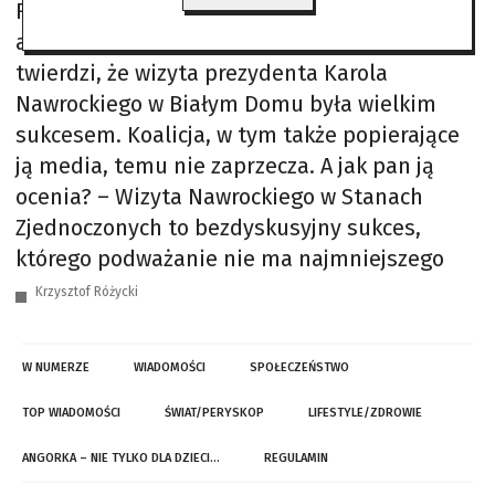
Rozmowa z prof. ZBIGNIEWEM LEWICKIM,
amerykanistą, byłym dyplomatą – Opozycja
twierdzi, że wizyta prezydenta Karola
Nawrockiego w Białym Domu była wielkim
sukcesem. Koalicja, w tym także popierające
ją media, temu nie zaprzecza. A jak pan ją
ocenia? – Wizyta Nawrockiego w Stanach
Zjednoczonych to bezdyskusyjny sukces,
którego podważanie nie ma najmniejszego
Krzysztof Różycki
W NUMERZE
WIADOMOŚCI
SPOŁECZEŃSTWO
TOP WIADOMOŚCI
ŚWIAT/PERYSKOP
LIFESTYLE/ZDROWIE
ANGORKA – NIE TYLKO DLA DZIECI…
REGULAMIN