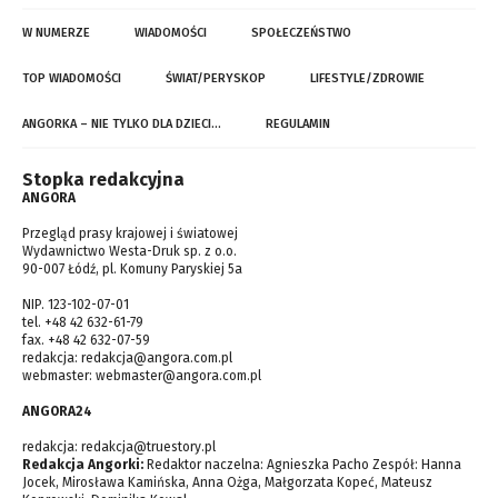
W NUMERZE
WIADOMOŚCI
SPOŁECZEŃSTWO
TOP WIADOMOŚCI
ŚWIAT/PERYSKOP
LIFESTYLE/ZDROWIE
ANGORKA – NIE TYLKO DLA DZIECI…
REGULAMIN
Stopka redakcyjna
ANGORA
Przegląd prasy krajowej i światowej
Wydawnictwo Westa-Druk sp. z o.o.
90-007 Łódź, pl. Komuny Paryskiej 5a
NIP. 123-102-07-01
tel. +48 42 632-61-79
fax. +48 42 632-07-59
redakcja:
redakcja@angora.com.pl
webmaster:
webmaster@angora.com.pl
ANGORA24
redakcja:
redakcja@truestory.pl
Redakcja Angorki:
Redaktor naczelna: Agnieszka Pacho Zespół: Hanna
Jocek, Mirosława Kamińska, Anna Ożga, Małgorzata Kopeć, Mateusz