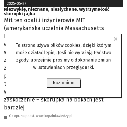
2025-05-27
Niezwykłe, nieznane, niesłychane. Wytrzymałość
skorupki jajka
Mit ten obalili inżynierowie MIT
(amerykańska uczelnia Massachusetts
Institute of Technology), przeprowadzając
eksperymenty. Najpierw zbadali sztywność i
Ta strona używa plików cookies, dzięki którym
wytrzymałość wapiennej powłoki na
może działać lepiej. Jeśli nie wyrażają Państwo
zwiększanie nacisku. Okazało się, że podczas
zgody, uprzejmie prosimy o dokonanie zmian
zgniatania w obu przypadkach pierwsze
w ustawieniach przeglądarki.
pęknięcia powstawały przy użyciu dokładnie
Rozumiem
takiej samej siły. Następnie testowano
wytrzymałość w czasie upadku. I tu
zaskoczenie – skorupka na bokach jest
bardziej
Oz opr. na podst. www.kopalniawiedzy.pl