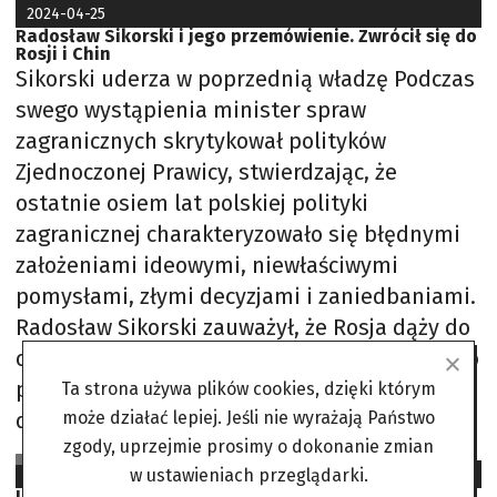
2024-04-25
Radosław Sikorski i jego przemówienie. Zwrócił się do
Rosji i Chin
Sikorski uderza w poprzednią władzę Podczas
swego wystąpienia minister spraw
zagranicznych skrytykował polityków
Zjednoczonej Prawicy, stwierdzając, że
ostatnie osiem lat polskiej polityki
zagranicznej charakteryzowało się błędnymi
założeniami ideowymi, niewłaściwymi
pomysłami, złymi decyzjami i zaniedbaniami.
Radosław Sikorski zauważył, że Rosja dąży do
obalenia międzynarodowego ładu powstałego
po 1989 roku, chcąc zastąpić logikę prawa i
Ta strona używa plików cookies, dzięki którym
dobrowolnych sojuszy
może działać lepiej. Jeśli nie wyrażają Państwo
zgody, uprzejmie prosimy o dokonanie zmian
Sebastian Jadowski-Szreder na podst. TVN24, WP
2023-04-18
w ustawieniach przeglądarki.
Londyn. Powstał musical o Silvio Berlusconim