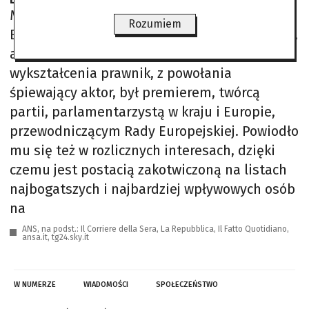
Można bez przesady powiedzieć, że
Rozumiem
Berlusconi, Il Cavaliere, jest symbolem Włoch,
a przynajmniej włoskiej klasy politycznej. Z
wykształcenia prawnik, z powołania
śpiewający aktor, był premierem, twórcą
partii, parlamentarzystą w kraju i Europie,
przewodniczącym Rady Europejskiej. Powiodło
mu się też w rozlicznych interesach, dzięki
czemu jest postacią zakotwiczoną na listach
najbogatszych i najbardziej wpływowych osób
na
ANS, na podst.: Il Corriere della Sera, La Repubblica, Il Fatto Quotidiano,
ansa.it, tg24.sky.it
W NUMERZE
WIADOMOŚCI
SPOŁECZEŃSTWO