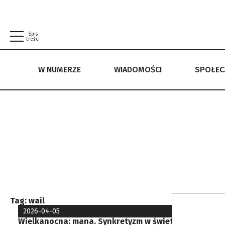
Spis
treści
W NUMERZE
WIADOMOŚCI
SPOŁE
W NUMERZE
WIADOMOŚCI
SPOŁECZEŃSTWO
POLITYKA PRYWATNOŚCI
REGULAMIN
Tag:
wail
2026-04-05
Wielkanocna: mana. Synkretyzm w świetle rapa nui