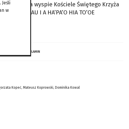
Jeśli
 głównym na wyspie Kościele Świętego Krzyża
an w
AE TO’OE RAHAU I A HA’PA’O HIA TO’OE
 DZIECI…
REGULAMIN
gorzata Kopeć, Mateusz Koprowski, Dominika Kowal