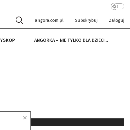
angora.com.pl
Subskrybuj
Zaloguj
RYSKOP
ANGORKA – NIE TYLKO DLA DZIECI…
 NIE TYLKO DLA DZIECI…