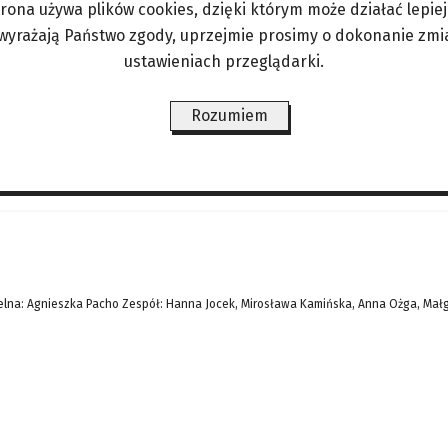
trona używa plików cookies, dzięki którym może działać lepiej. 
. W jedynym na Rapa Nui miasteczku Hanga Roa, w
 wyrażają Państwo zgody, uprzejmie prosimy o dokonanie zmi
owa widnieją nad ołtarzem: I A RA TO’OE IOA I A T
ustawieniach przeglądarki.
, pewnie dzięki
Rozumiem
ŚWIAT/PERYSKOP
LIFESTYLE/ZDROWIE
ANGORKA – NIE TYLKO DLA
lna: Agnieszka Pacho Zespół: Hanna Jocek, Mirosława Kamińska, Anna Ożga, Mał