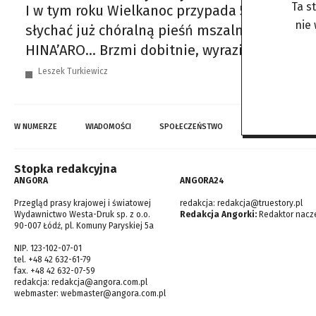
Ta s
I w tym roku Wielkanoc przypada 5 kwietnia
nie
słychać już chóralną pieśń mszalną, której sł
HINA’ARO… Brzmi dobitnie, wyraziście, czysto
Leszek Turkiewicz
W NUMERZE
WIADOMOŚCI
SPOŁECZEŃSTWO
TOP WIADOMOŚCI
Stopka redakcyjna
ANGORA
ANGORA24
Przegląd prasy krajowej i światowej
redakcja:
redakcja@truestory.pl
Wydawnictwo Westa-Druk sp. z o.o.
Redakcja Angorki:
Redaktor nacze
90-007 Łódź, pl. Komuny Paryskiej 5a
NIP. 123-102-07-01
tel. +48 42 632-61-79
fax. +48 42 632-07-59
redakcja:
redakcja@angora.com.pl
webmaster:
webmaster@angora.com.pl