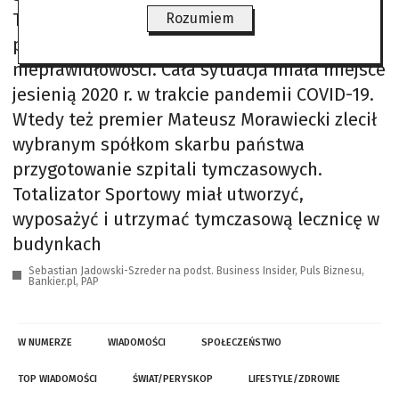
Totalizatora Sportowego otwarcie broni
Rozumiem
projektu. Jego zdaniem nie zaszły żadne
nieprawidłowości. Cała sytuacja miała miejsce
jesienią 2020 r. w trakcie pandemii COVID-19.
Wtedy też premier Mateusz Morawiecki zlecił
wybranym spółkom skarbu państwa
przygotowanie szpitali tymczasowych.
Totalizator Sportowy miał utworzyć,
wyposażyć i utrzymać tymczasową lecznicę w
budynkach
Sebastian Jadowski-Szreder na podst. Business Insider, Puls Biznesu,
Bankier.pl, PAP
W NUMERZE
WIADOMOŚCI
SPOŁECZEŃSTWO
TOP WIADOMOŚCI
ŚWIAT/PERYSKOP
LIFESTYLE/ZDROWIE