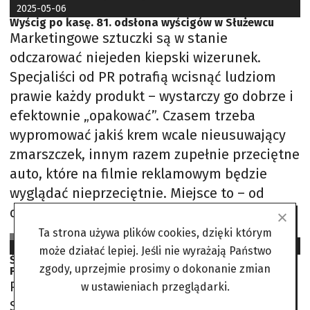
2025-05-06
Wyścig po kasę. 81. odsłona wyścigów w Służewcu
Marketingowe sztuczki są w stanie
odczarować niejeden kiepski wizerunek.
Specjaliści od PR potrafią wcisnąć ludziom
prawie każdy produkt – wystarczy go dobrze i
efektownie „opakować”. Czasem trzeba
wypromować jakiś krem wcale nieusuwający
zmarszczek, innym razem zupełnie przeciętne
auto, które na filmie reklamowym będzie
wyglądać nieprzeciętnie. Miejsce to – od
dawien dawna co sezon odwiedzane przez
Ta strona używa plików cookies, dzięki którym
Plotkara
2024-05-16
może działać lepiej. Jeśli nie wyrażają Państwo
Śledztwo w sprawie Totalizatora Sportowego.
zgody, uprzejmie prosimy o dokonanie zmian
Podejrzane wydatki podczas pandemii
Prokuratura bada rolę Totalizatora
w ustawieniach przeglądarki.
Sportowego Mimo kontrowersji były szef