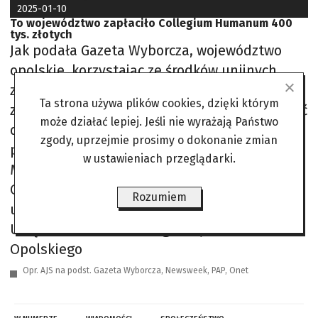
2025-01-10
To województwo zapłaciło Collegium Humanum 400
tys. złotych
Jak podała Gazeta Wyborcza, województwo
opolskie, korzystając ze środków unijnych,
zapłaciło Collegium Humanum blisko 400 tys.
Ta strona używa plików cookies, dzięki którym
zł za studia MBA, na które można było uzyskać
może działać lepiej. Jeśli nie wyrażają Państwo
dofinansowanie. Według dziennika, do
zgody, uprzejmie prosimy o dokonanie zmian
podjęcia studiów zachęcał Bartłomiej
w ustawieniach przeglądarki.
Machnik, związany z posłem PiS Marcinem
Ociepą, który również prowadził zajęcia na
Rozumiem
uczelni. Gazeta Wyborcza zwróciła się do
Urzędu Marszałkowskiego Województwa
Opolskiego
Opr. AJS na podst. Gazeta Wyborcza, Newsweek, PAP, Onet