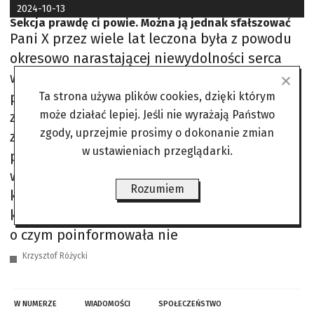
2024-10-13
Sekcja prawdę ci powie. Można ją jednak sfałszować
Pani X przez wiele lat leczona była z powodu
okresowo narastającej niewydolności serca
wywołanej przez napadowe migotania
przedsionków. W grudniu 2022 r. pacjentka
Ta strona używa plików cookies, dzięki którym
może działać lepiej. Jeśli nie wyrażają Państwo
została zakwalifikowana do planowego
zgody, uprzejmie prosimy o dokonanie zmian
zabiegu cewnikowania serca, który umożliwia
w ustawieniach przeglądarki.
poszerzenie zwężonej tętnicy wieńcowej z
wykorzystaniem balonu umieszczonego na
Rozumiem
końcu cewnika. Po zakończeniu zabiegu
kobieta zgłaszała pogorszenie stanu zdrowia,
o czym poinformowała nie
Krzysztof Różycki
W NUMERZE
WIADOMOŚCI
SPOŁECZEŃSTWO