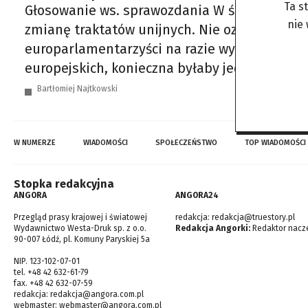
Ta s
Głosowanie ws. sprawozdania W środę Parlam
nie
zmianę traktatów unijnych. Nie oznacza to je
europarlamentarzyści na razie wyznaczyli je
europejskich, konieczna byłaby jednomyślno
Bartłomiej Najtkowski
W NUMERZE
WIADOMOŚCI
SPOŁECZEŃSTWO
TOP WIADOMOŚCI
Stopka redakcyjna
ANGORA
ANGORA24
Przegląd prasy krajowej i światowej
redakcja:
redakcja@truestory.pl
Wydawnictwo Westa-Druk sp. z o.o.
Redakcja Angorki:
Redaktor nacze
90-007 Łódź, pl. Komuny Paryskiej 5a
NIP. 123-102-07-01
tel. +48 42 632-61-79
fax. +48 42 632-07-59
redakcja:
redakcja@angora.com.pl
webmaster:
webmaster@angora.com.pl