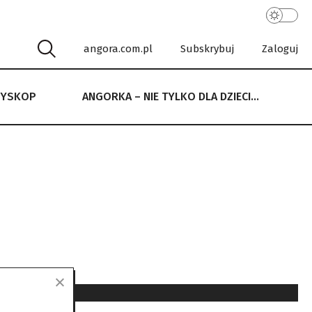
angora.com.pl
Subskrybuj
Zaloguj
RYSKOP
ANGORKA – NIE TYLKO DLA DZIECI…
 NIE TYLKO DLA DZIECI…