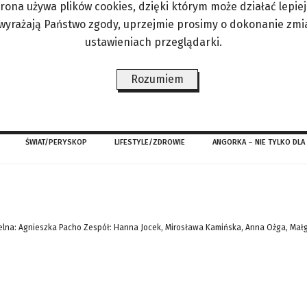
trona używa plików cookies, dzięki którym może działać lepiej. 
ent Europejski przyjął sprawozdanie Komisji Sp
 wyrażają Państwo zgody, uprzejmie prosimy o dokonanie zmi
szcze zmian w traktatach. Zaznaczmy, że – wbrew 
ustawieniach przeglądarki.
dynie pewien potencjalny kierunek zmian. Ale ab
ść wszystkich członków
Rozumiem
ŚWIAT/PERYSKOP
LIFESTYLE/ZDROWIE
ANGORKA – NIE TYLKO DLA
lna: Agnieszka Pacho Zespół: Hanna Jocek, Mirosława Kamińska, Anna Ożga, Mał