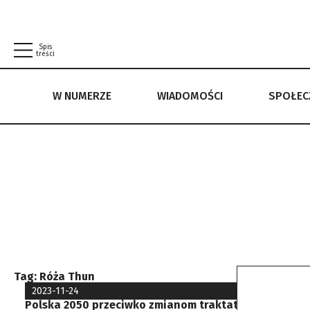
Spis
treści
W NUMERZE
WIADOMOŚCI
SPOŁE
W NUMERZE
WIADOMOŚCI
SPOŁECZEŃSTWO
POLITYKA PRYWATNOŚCI
REGULAMIN
Tag:
Róża Thun
2023-11-24
Polska 2050 przeciwko zmianom traktatów, wyłamała