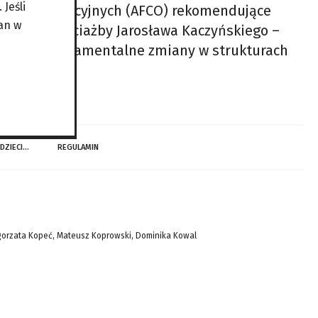
Jeśli
raw Konstytucyjnych (AFCO) rekomendujące
an w
narracji chociażby Jarosława Kaczyńskiego –
y zaszły fundamentalne zmiany w strukturach
 DZIECI…
REGULAMIN
gorzata Kopeć, Mateusz Koprowski, Dominika Kowal