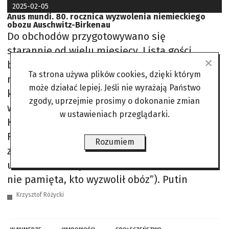
2025-02-05
Anus mundi. 80. rocznica wyzwolenia niemieckiego
obozu Auschwitz-Birkenau
Do obchodów przygotowywano się
starannie od wielu miesięcy. Lista gości
była długa. Od początku było wiadomo, że
Ta strona używa plików cookies, dzięki którym
nie zostanie zaproszony Władimir Putin,
może działać lepiej. Jeśli nie wyrażają Państwo
który z uwagi na nakaz aresztowania
zgody, uprzejmie prosimy o dokonanie zmian
wydany przez Międzynarodowy Trybunał
w ustawieniach przeglądarki.
Karny i tak by się nie pojawił (ambasador
Rosji w Polsce S. Andriejew podobno był
Rozumiem
zaproszony, ale oświadczył, że nie weźmie
udziału w uroczystościach, bo „świat Zachodu
nie pamięta, kto wyzwolił obóz”). Putin
Krzysztof Różycki