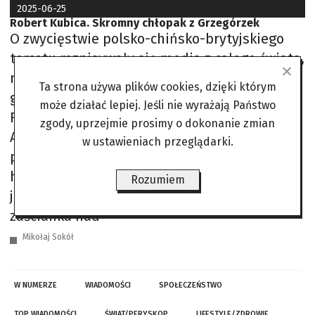
2025-06-25
Robert Kubica. Skromny chłopak z Grzegórzek
O zwycięstwie polsko-chińsko-brytyjskiego
tercetu rozpisywały się media z całego świata,
nie tylko wyścigowe. Z publicznymi
Ta strona używa plików cookies, dzięki którym
gratulacjami pospieszyli aktualni kierowcy
może działać lepiej. Jeśli nie wyrażają Państwo
Formuły 1 i dawni rywale Kubicy – Fernando
zgody, uprzejmie prosimy o dokonanie zmian
Alonso i George Russell. Wpływ na tak ciepłe
w ustawieniach przeglądarki.
przyjęcie tego sukcesu ma niewiarygodna
historia Kubicy. Jako pierwszy i jak dotąd
Rozumiem
jedyny Polak przebił się z wyścigowego
zaścianka nad
Mikołaj Sokół
W NUMERZE
WIADOMOŚCI
SPOŁECZEŃSTWO
TOP WIADOMOŚCI
ŚWIAT/PERYSKOP
LIFESTYLE/ZDROWIE