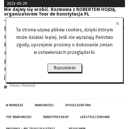
2023-05-29
Nie dajmy się urobić. Rozmowa z ROBERTEM HOJDĄ,
organizatorem Tour de Konstytucja PL
– Panu się ciągle chce? Wsiada pan w swojego
busa i rusza w Polskę. Cały czas pan wierzy, że
Ta strona używa plików cookies, dzięki którym
może być w naszym kraju lepiej? – To nie jest
może działać lepiej. Jeśli nie wyrażają Państwo
kwestia wiary, ja to po prostu wiem. A każde
zgody, uprzejmie prosimy o dokonanie zmian
spotkanie, każda rozmowa i uścisk dłoni
w ustawieniach przeglądarki.
przybliżają nas do tego. Ale od razu
Rozumiem
muszę sprostować jedną rzecz. Bus nie
jest moją własnością.
Tomasz Barański
W NUMERZE
WIADOMOŚCI
SPOŁECZEŃSTWO
TOP WIADOMOŚCI
ŚWIAT/PERYSKOP
LIFESTYLE/ZDROWIE
ANGORKA – NIE TYLKO DLA DZIECI…
REGULAMIN