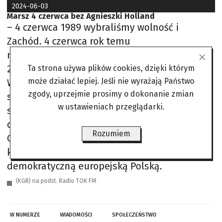
2024-06-03
Marsz 4 czerwca bez Agnieszki Holland
– 4 czerwca 1989 wybraliśmy wolność i
Zachód. 4 czerwca rok temu
maszerowaliśmy, by to odzyskać. 4 czerwca
2024 spotkajmy się, by tego nie stracić.
Ta strona używa plików cookies, dzięki którym
może działać lepiej. Jeśli nie wyrażają Państwo
Warszawa, plac Zamkowy, g. 18 – napisał w
zgody, uprzejmie prosimy o dokonanie zmian
serwisie X. „Premier odwołał się tu do
w ustawieniach przeglądarki.
słynnego marszu 4 czerwca sprzed roku,
organizowanego również przez Platformę
Rozumiem
Obywatelską przeciw drożyźnie, złodziejstwu i
kłamstwu, za wolnymi wyborami i
demokratyczną europejską Polską.
(KGB) na podst. Radio TOK FM
W NUMERZE
WIADOMOŚCI
SPOŁECZEŃSTWO